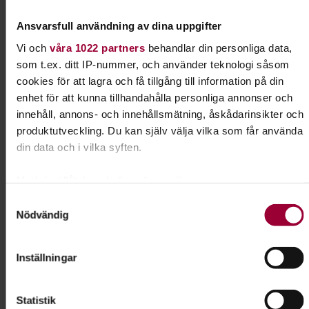
Jessica Krafft
Verksamhetsspecialist
Ansvarsfull användning av dina uppgifter
Lärande & Förening
Vi och
våra 1022 partners
behandlar din personliga data,
Skicka e-post
som t.ex. ditt IP-nummer, och använder teknologi såsom
073-333 70 92
cookies för att lagra och få tillgång till information på din
enhet för att kunna tillhandahålla personliga annonser och
innehåll, annons- och innehållsmätning, åskådarinsikter och
produktutveckling. Du kan själv välja vilka som får använda
Dela:
Facebook
LinkedIn
E-mail
din data och i vilka syften.
Lydnad för alla hundar
Med din tillåtelse skulle vi även vilja:
Samla in information om din geografiska plats som
Samtyckesval
Nödvändig
Har du en hund som vill lära sig nya tricks? Gillar
kan ha en noggrannhet på upp till flera meter
du att tävla? Prova rallylydnad!
Identifiera din enhet genom att aktivt skanna den för
specifika kännetecken (fingeravtryck)
Inställningar
Ta reda på mer om hur dina personliga uppgifter behandlas
Läs mer om ämnet
och ställ in dina preferenser i
detaljsektionen
. Du kan
Statistik
ändra eller dra tillbaka ditt samtycke när som helst från