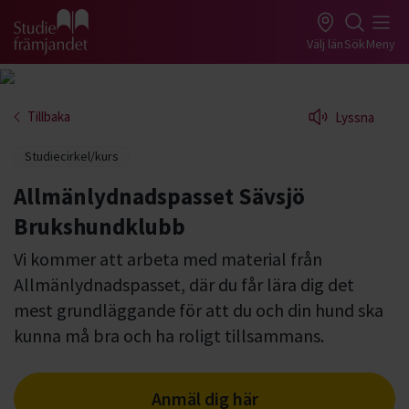
Gå till studiefrämjandets startsida
Välj län
Sök
Meny
Tillbaka
Lyssna
Studiecirkel/kurs
Allmänlydnadspasset Sävsjö
Brukshundklubb
Vi kommer att arbeta med material från
Allmänlydnadspasset, där du får lära dig det
mest grundläggande för att du och din hund ska
kunna må bra och ha roligt tillsammans.
Anmäl dig här