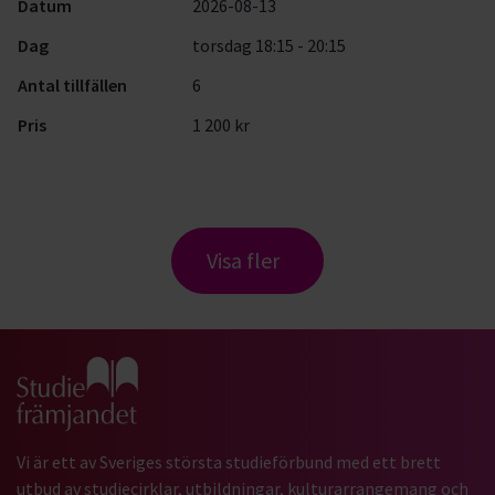
Datum
2026-08-13
Dag
torsdag 18:15 - 20:15
Antal tillfällen
6
Pris
1 200 kr
Visa fler
Gå till studiefrämjandets startsida
Vi är ett av Sveriges största studieförbund med ett brett
utbud av studiecirklar, utbildningar, kulturarrangemang och