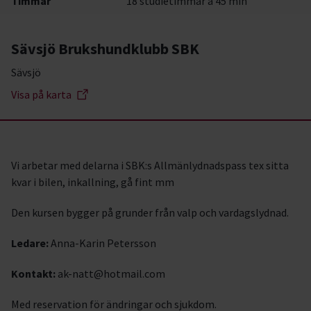
Timmar
18 studietimmar à 45 min
Sävsjö Brukshundklubb SBK
Sävsjö
Visa på karta
Vi arbetar med delarna i SBK:s Allmänlydnadspass tex sitta
kvar i bilen, inkallning, gå fint mm
Den kursen bygger på grunder från valp och vardagslydnad.
Ledare:
Anna-Karin Petersson
Kontakt:
ak-natt@hotmail.com
Med reservation för ändringar och sjukdom.