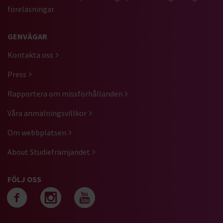
föreläsningar.
GENVÄGAR
Kontakta oss
Press
Rapportera om missförhållanden
Våra anmälningsvillkor
Om webbplatsen
About Studiefrämjandet
FÖLJ OSS
Följ oss på facebook
Följ oss på instagra
Följ oss på yout