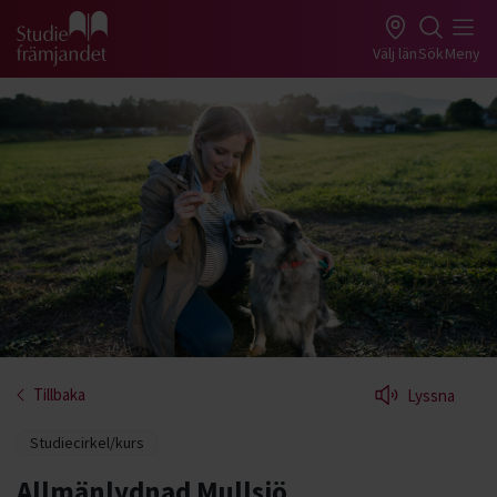
Gå till studiefrämjandets startsida
Välj län
Sök
Meny
Tillbaka
Lyssna
Studiecirkel/kurs
Allmänlydnad Mullsjö