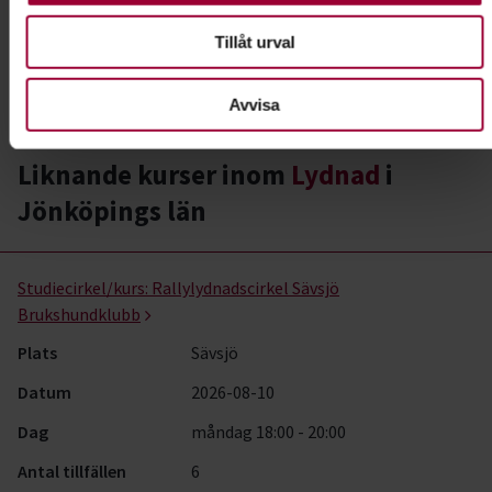
du att tävla? Prova rallylydnad!
Tillåt urval
Läs mer om ämnet
Avvisa
Liknande kurser inom
Lydnad
i
Jönköpings län
Lydnad- kurser, studiecirklar & evenemang (33 rader)
Studiecirkel/kurs:
Rallylydnadscirkel Sävsjö
Brukshundklubb
Plats
Sävsjö
Datum
2026-08-10
Dag
måndag 18:00 - 20:00
Antal tillfällen
6