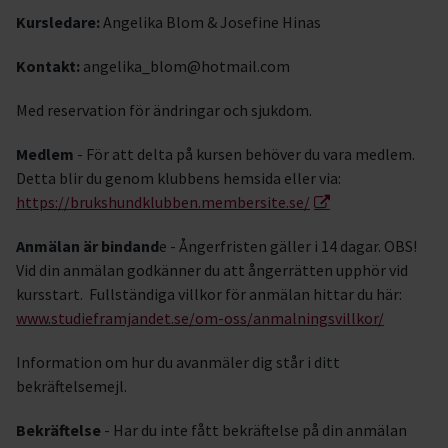
Kursledare:
Angelika Blom & Josefine Hinas
Kontakt:
angelika_blom@hotmail.com
Med reservation för ändringar och sjukdom.
Medlem
- För att delta på kursen behöver du vara medlem.
Detta blir du genom klubbens hemsida eller via:
https://brukshundklubben.membersite.se/
Anmälan är bindand
e - Ångerfristen gäller i 14 dagar. OBS!
Vid din anmälan godkänner du att ångerrätten upphör vid
kursstart. Fullständiga villkor för anmälan hittar du här:
www.studieframjandet.se/om-oss/anmalningsvillkor/
Information om hur du avanmäler dig står i ditt
bekräftelsemejl.
Bekräftelse
- Har du inte fått bekräftelse på din anmälan