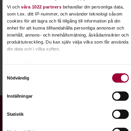
spelar in allt ifrån singer/songwriters till hårdrocksband, och
Vi och
våra 1022 partners
behandlar din personliga data,
hjälper givetvis dig som producerar egen musik i t.ex. Logic
som t.ex. ditt IP-nummer, och använder teknologi såsom
eller Cubase.
cookies för att lagra och få tillgång till information på din
enhet för att kunna tillhandahålla personliga annonser och
Är du sugen på att spela in din första EP eller har lång
innehåll, annons- och innehållsmätning, åskådarinsikter och
erfarenhet av inspelningar från tidigare, tveka inte att
produktutveckling. Du kan själv välja vilka som får använda
kontakta oss.
din data och i vilka syften.
Kontakt
Med din tillåtelse skulle vi även vilja:
Samla in information om din geografiska plats som
Samtyckesval
Nödvändig
kan ha en noggrannhet på upp till flera meter
Identifiera din enhet genom att aktivt skanna den för
Dela:
Facebook
LinkedIn
E-mail
specifika kännetecken (fingeravtryck)
Inställningar
Ta reda på mer om hur dina personliga uppgifter behandlas
Gå till studiefrämjandets startsida
och ställ in dina preferenser i
detaljsektionen
. Du kan
Statistik
ändra eller dra tillbaka ditt samtycke när som helst från
cookie-förklaringen.
Vi är ett av Sveriges största studieförbund med ett brett