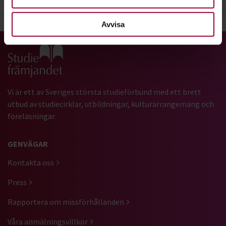
Avvisa
Gå till studiefrämjandets startsida
Vi är ett av Sveriges största studieförbund med ett brett
utbud av studiecirklar, utbildningar, kulturarrangemang och
föreläsningar.
GENVÄGAR
Kontakta oss
Press
Rapportera om missförhållanden
Våra anmälningsvillkor