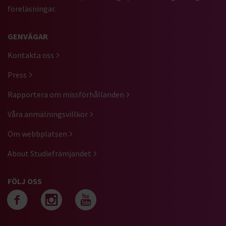
föreläsningar.
GENVÄGAR
Kontakta oss
Press
Rapportera om missförhållanden
Våra anmälningsvillkor
Om webbplatsen
About Studiefrämjandet
FÖLJ OSS
Följ oss på facebook
Följ oss på instagra
Följ oss på yout