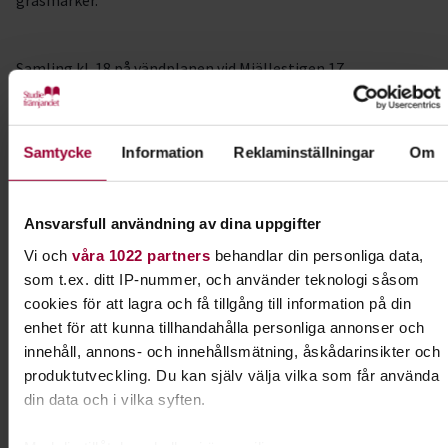
gräsmarker.
Samling kl. 18 på vändplanen vid Mjällestigen 17.
Ansvarig:
Johan Staaf 076-8521524.
Samtycke
Information
Reklaminställningar
Om
Välkomna hälsar Jämtlands botaniska sällskap
Ansvarsfull användning av dina uppgifter
Vi och
våra 1022 partners
behandlar din personliga data,
Kontakt
som t.ex. ditt IP-nummer, och använder teknologi såsom
cookies för att lagra och få tillgång till information på din
Sara Eriksson
enhet för att kunna tillhandahålla personliga annonser och
innehåll, annons- och innehållsmätning, åskådarinsikter och
Folkbildningsutvecklare Natur,
Miljö & Kultur
produktutveckling. Du kan själv välja vilka som får använda
din data och i vilka syften.
Skicka e-post
070-883 16 42
Visa mer
Med din tillåtelse skulle vi även vilja: