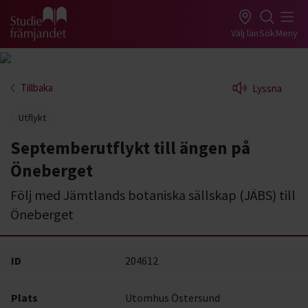
Gå till studiefrämjandets startsida
Välj län
Sök
Meny
Tillbaka
Lyssna
Utflykt
Septemberutflykt till ängen på
Öneberget
Följ med Jämtlands botaniska sällskap (JÄBS) till
Öneberget
ID
204612
Plats
Utomhus Östersund