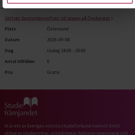
Botanik- kurser, studiecirklar & evenemang (1 rader)
Utflykt:
Septemberutflykt till ängen på Öneberget
Plats
Östersund
Datum
2026-09-08
Dag
tisdag 18:00 - 20:00
Antal tillfällen
0
Pris
Gratis
Gå till studiefrämjandets startsida
Vi är ett av Sveriges största studieförbund med ett brett
utbud av studiecirklar, utbildningar, kulturarrangemang och