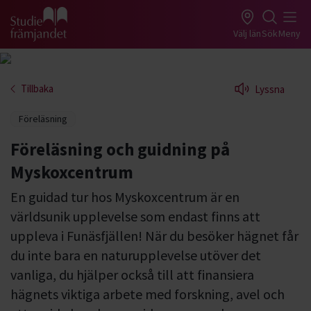
Gå till studiefrämjandets startsida
Välj län
Sök
Meny
Tillbaka
Lyssna
Föreläsning
Föreläsning och guidning på
Myskoxcentrum
En guidad tur hos Myskoxcentrum är en
världsunik upplevelse som endast finns att
uppleva i Funäsfjällen! När du besöker hägnet får
du inte bara en naturupplevelse utöver det
vanliga, du hjälper också till att finansiera
hägnets viktiga arbete med forskning, avel och