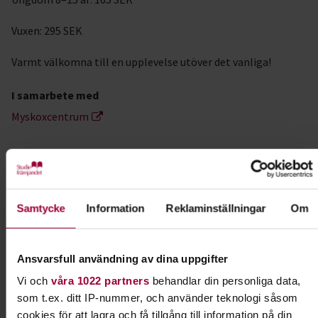
Vuxen: 295 SEK
Varmt välkomna till en upplevelse utöver det vanliga!
I samarbete med
Myskoxcentrum
Kontakt
Samtycke
Information
Reklaminställningar
Om
Sara Eriksson
Folkbildningsutvecklare Natur,
Miljö & Kultur
Ansvarsfull användning av dina uppgifter
Skicka e-post
070-883 16 42
Visa mer
Vi och
våra 1022 partners
behandlar din personliga data,
som t.ex. ditt IP-nummer, och använder teknologi såsom
cookies för att lagra och få tillgång till information på din