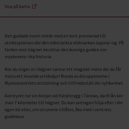
Visa på karta
Den guidade turen inleds med en kort promenad till
utsiktsplatsen där den vidsträckta vildmarken öppnar sig. På
färden mot hägnet berättar den kunniga guiden om
myskoxens rika historia.
När du stiger in i hägnet väntar ett magiskt möte där du får
möta ett levande urtidsdjur! Runda av din upplevelse i
Myskoxcentrets utställning och tillfredsställ din nyfikenhet.
Äventyret tar sin början vid Härjebrygg i Tännäs, därifrån kör
man 7 kilometer till hägnet. Du kan antingen följa efter i din
egen bil eller, om utrymme tillåter, åka med i centrets
guidebuss.