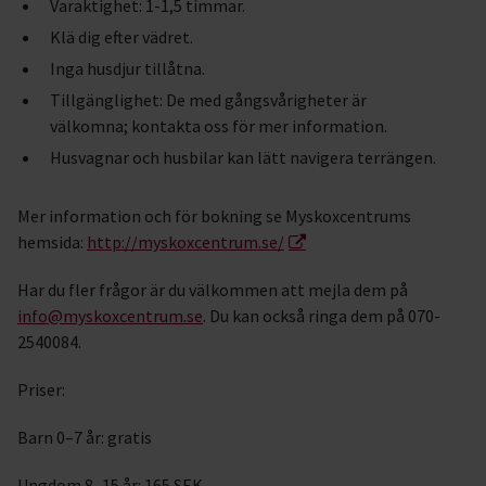
Varaktighet: 1-1,5 timmar.
Klä dig efter vädret.
Inga husdjur tillåtna.
Tillgänglighet: De med gångsvårigheter är
välkomna; kontakta oss för mer information.
Husvagnar och husbilar kan lätt navigera terrängen.
Mer information och för bokning se Myskoxcentrums
hemsida:
http://myskoxcentrum.se/
Har du fler frågor är du välkommen att mejla dem på
info@myskoxcentrum.se
. Du kan också ringa dem på 070-
2540084.
Priser:
Barn 0–7 år: gratis
Ungdom 8–15 år: 165 SEK