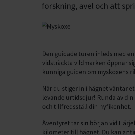
forskning, avel och att s
Den guidade turen inleds med en 
vidsträckta vildmarken öppnar si
kunniga guiden om myskoxens rik
När du stiger in i hägnet väntar e
levande urtidsdjur! Runda av din
och tillfredsställ din nyfikenhet.
Äventyret tar sin början vid Härj
kilometer till hägnet. Du kan antin