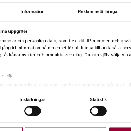
Information
Reklaminställningar
ina uppgifter
handlar din personliga data, som t.ex. ditt IP-nummer, och anv
illgång till information på din enhet för att kunna tillhandahålla pe
, åskådarinsikter och produktutveckling. Du kan själv välja vilk
 utöver det vanliga!
n vilja:
om din geografiska plats som kan ha en noggrannhet på upp till f
genom att aktivt skanna den för specifika kännetecken (fingeravt
Inställningar
Statistik
rsonliga uppgifter behandlas och ställ in dina preferenser i
deta
ke när som helst från cookie-förklaringen.
upplevelse som möjligt använder vi kakor (cookies) på vår webbpl
en ska fungera. Andra är valbara.