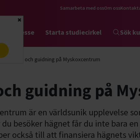
Samarbeta med oss
Om oss
Kontakt
Stäng
tta intresse
Starta studiecirkel
Sök ku
a
öreläsning och guidning på Myskoxcentrum
 och guidning på M
entrum är en världsunik upplevelse so
r du besöker hägnet får du inte bara e
per också till att finansiera hägnets v