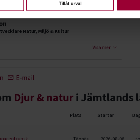
Tillåt urval
son
tvecklare Natur, Miljö & Kultur
Visa mer
In
E-mail
nom
Djur & natur
i Jämtlands 
Plats
Startar
Dag
(29 rader)
skoxcentrum
Tännäs
2026-08-06
to