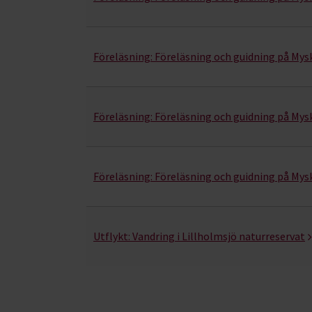
Föreläsning:
Föreläsning och guidning på My
Föreläsning:
Föreläsning och guidning på My
Föreläsning:
Föreläsning och guidning på My
Utflykt:
Vandring i Lillholmsjö naturreservat