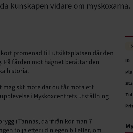
prida kunskapen vidare om myskoxarna.
Fö
kort promenad till utsiktsplatsen där den
g. På färden mot hägnet berättar den
ID
a historia.
Pla
Sta
tt magiskt möte där du får möta ett
Tid
 upplevelse i Myskoxcentrets utställning
Pri
ebrygg i Tännäs, därifrån kör man 7
My
gen följa efter i din egen bil eller, om