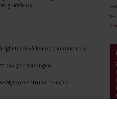
ets guidebuss.
Byg
840
Vis
årigheter är välkomna; kontakta oss
tt navigera terrängen.
 se Myskoxcentrums hemsida:
en att mejla dem på
n också ringa dem på 070-2540084.