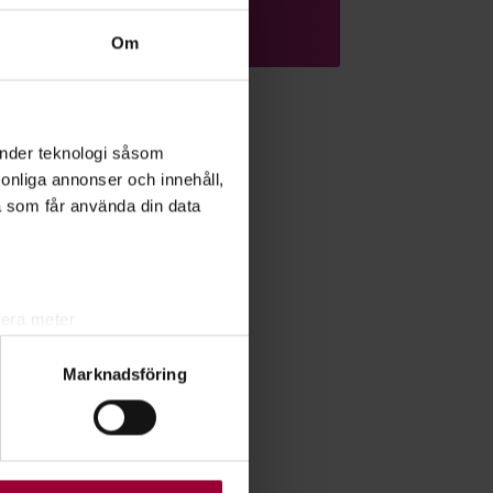
Läs mer om ämnet
Om
änder teknologi såsom
rsonliga annonser och innehåll,
a som får använda din data
lera meter
ryck)
Marknadsföring
ljsektionen
. Du kan ändra
ats. Vissa kakor är