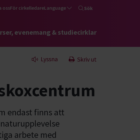
a oss
För cirkelledare
Language
Sök
rser, evenemang & studiecirklar
Lyssna
Skriv ut
yskoxcentrum
m endast finns att
n naturupplevelse
iktiga arbete med