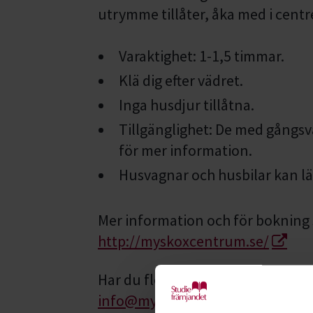
utrymme tillåter, åka med i centr
Varaktighet: 1-1,5 timmar.
Klä dig efter vädret.
Inga husdjur tillåtna.
Tillgänglighet: De med gångsv
för mer information.
Husvagnar och husbilar kan lä
Mer information och för bokning
http://myskoxcentrum.se/
Har du fler frågor är du välkomm
info@myskoxcentrum.se
. Du ka