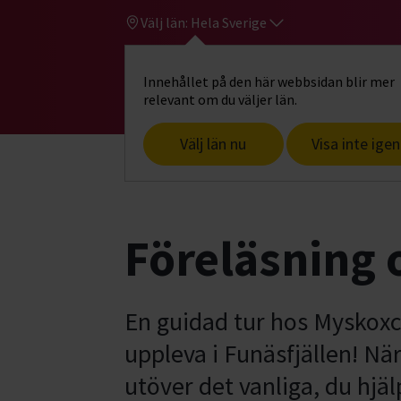
Välj län:
Hela Sverige
Innehållet på den här webbsidan blir mer
Hi
Gå till studiefrämjandets startsid
relevant om du väljer län.
Välj län nu
Visa inte igen
Start
Hitta intresse
Djur & natur
F
Föreläsning
En guidad tur hos Myskoxc
uppleva i Funäsfjällen! Nä
utöver det vanliga, du hjäl