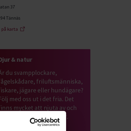
atan 37
 94 Tännäs
a på karta
Djur & natur
Är du svampplockare,
fågelskådare, friluftsmänniska,
fiskare, jägare eller hundägare?
Följ med oss ut i det fria. Det
finns mycket att njuta av och
lära sig om djur och natur.