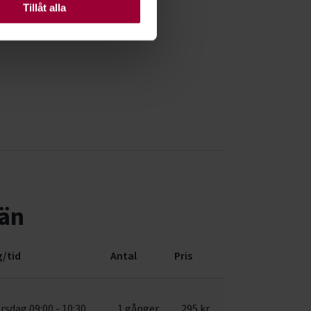
Tillåt alla
län
/tid
Antal
Pris
rsdag 09:00 - 10:30
1 gånger
295 kr