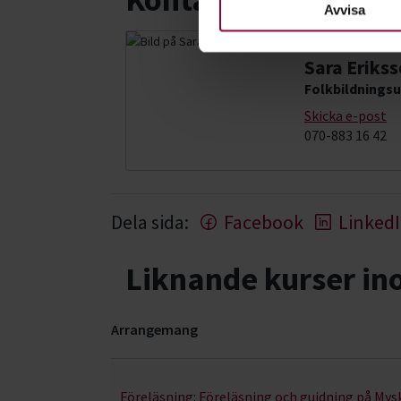
Avvisa
Sara Eriks
Folkbildningsu
Skicka e-post
070-883 16 42
Dela sida:
Facebook
Linked
Liknande kurser i
Arrangemang
Djur & natur- kurser, studiecirklar & evenemang 
Föreläsning:
Föreläsning och guidning på My