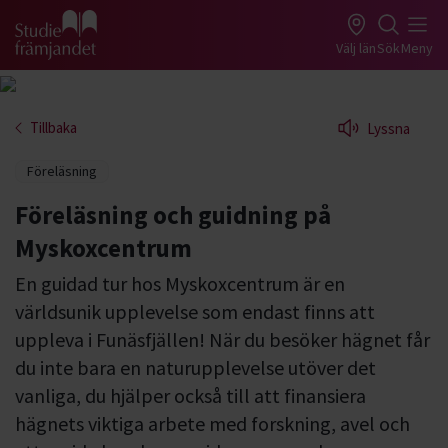
Gå till studiefrämjandets startsida
Välj län
Sök
Meny
Tillbaka
Lyssna
Föreläsning
Föreläsning och guidning på
Myskoxcentrum
En guidad tur hos Myskoxcentrum är en
världsunik upplevelse som endast finns att
uppleva i Funäsfjällen! När du besöker hägnet får
du inte bara en naturupplevelse utöver det
vanliga, du hjälper också till att finansiera
hägnets viktiga arbete med forskning, avel och