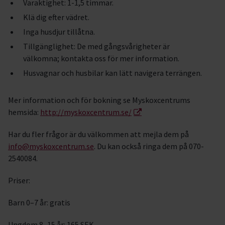
Varaktighet: 1-1,5 timmar.
Klä dig efter vädret.
Inga husdjur tillåtna.
Tillgänglighet: De med gångsvårigheter är
välkomna; kontakta oss för mer information.
Husvagnar och husbilar kan lätt navigera terrängen.
Mer information och för bokning se Myskoxcentrums
hemsida:
http://myskoxcentrum.se/
Har du fler frågor är du välkommen att mejla dem på
info@myskoxcentrum.se
. Du kan också ringa dem på 070-
2540084.
Priser:
Barn 0–7 år: gratis
Ungdom 8–15 år: 165 SEK