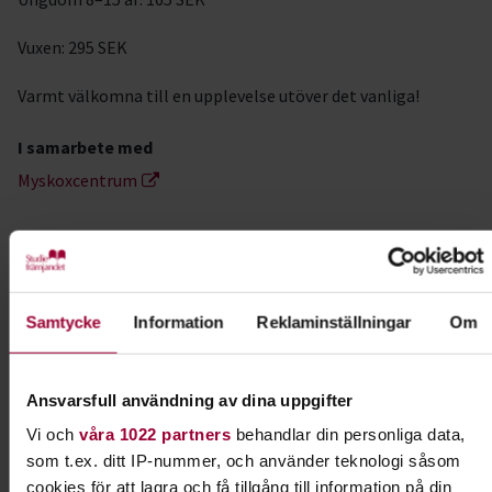
Vuxen: 295 SEK
Varmt välkomna till en upplevelse utöver det vanliga!
I samarbete med
Myskoxcentrum
Kontakt
Samtycke
Information
Reklaminställningar
Om
Sara Eriksson
Folkbildningsutvecklare Natur,
Miljö & Kultur
Ansvarsfull användning av dina uppgifter
Skicka e-post
070-883 16 42
Visa mer
Vi och
våra 1022 partners
behandlar din personliga data,
som t.ex. ditt IP-nummer, och använder teknologi såsom
cookies för att lagra och få tillgång till information på din