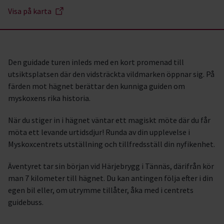
Visa på karta
Den guidade turen inleds med en kort promenad till
utsiktsplatsen där den vidsträckta vildmarken öppnar sig. På
färden mot hägnet berättar den kunniga guiden om
myskoxens rika historia.
När du stiger in i hägnet väntar ett magiskt möte där du får
möta ett levande urtidsdjur! Runda av din upplevelse i
Myskoxcentrets utställning och tillfredsställ din nyfikenhet.
Äventyret tar sin början vid Härjebrygg i Tännäs, därifrån kör
man 7 kilometer till hägnet. Du kan antingen följa efter i din
egen bil eller, om utrymme tillåter, åka med i centrets
guidebuss.