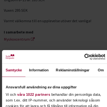
Vuxen: 295 SEK
Varmt välkomna till en upplevelse utöver det vanliga!
I samarbete med
Myskoxcentrum
Kontakt
Samtycke
Information
Reklaminställningar
Om
Sara Eriksson
Folkbildningsutvecklare Natur,
Miljö & Kultur
Ansvarsfull användning av dina uppgifter
Skicka e-post
070-883 16 42
Visa mer
Vi och
våra 1022 partners
behandlar din personliga data,
som t.ex. ditt IP-nummer, och använder teknologi såsom
cookies för att lagra och få tillgång till information på din