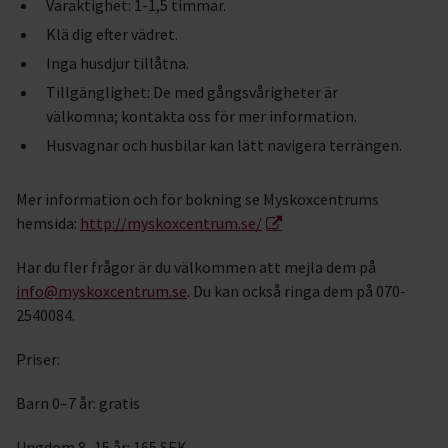
Varaktighet: 1-1,5 timmar.
Klä dig efter vädret.
Inga husdjur tillåtna.
Tillgänglighet: De med gångsvårigheter är
välkomna; kontakta oss för mer information.
Husvagnar och husbilar kan lätt navigera terrängen.
Mer information och för bokning se Myskoxcentrums
hemsida:
http://myskoxcentrum.se/
Har du fler frågor är du välkommen att mejla dem på
info@myskoxcentrum.se
. Du kan också ringa dem på 070-
2540084.
Priser:
Barn 0–7 år: gratis
Ungdom 8–15 år: 165 SEK