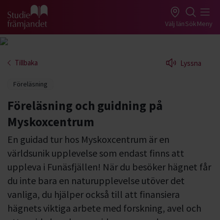
Gå till studiefrämjandets startsida
Välj län
Sök
Meny
Tillbaka
Lyssna
Föreläsning
Föreläsning och guidning på
Myskoxcentrum
En guidad tur hos Myskoxcentrum är en
världsunik upplevelse som endast finns att
uppleva i Funäsfjällen! När du besöker hägnet får
du inte bara en naturupplevelse utöver det
vanliga, du hjälper också till att finansiera
hägnets viktiga arbete med forskning, avel och