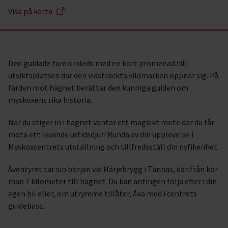
Visa på karta
Den guidade turen inleds med en kort promenad till
utsiktsplatsen där den vidsträckta vildmarken öppnar sig. På
färden mot hägnet berättar den kunniga guiden om
myskoxens rika historia.
När du stiger in i hägnet väntar ett magiskt möte där du får
möta ett levande urtidsdjur! Runda av din upplevelse i
Myskoxcentrets utställning och tillfredsställ din nyfikenhet.
Äventyret tar sin början vid Härjebrygg i Tännäs, därifrån kör
man 7 kilometer till hägnet. Du kan antingen följa efter i din
egen bil eller, om utrymme tillåter, åka med i centrets
guidebuss.