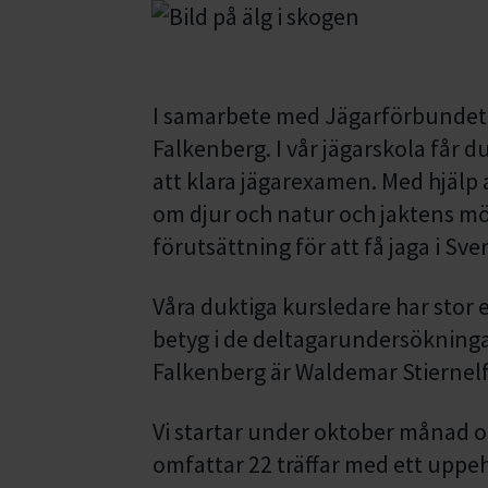
I samarbete med Jägarförbundet 
Falkenberg. I vår jägarskola får 
att klara jägarexamen. Med hjälp 
om djur och natur och jaktens mö
förutsättning för att få jaga i Sver
Våra duktiga kursledare har stor e
betyg i de deltagarundersökninga
Falkenberg är Waldemar Stiernel
Vi startar under oktober månad oc
omfattar 22 träffar med ett uppehå