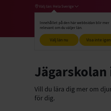
Välj län:
Hela Sverige
Innehållet på den här webbsidan blir mer
Hi
Gå till studiefrämjandets startsid
relevant om du väljer län.
Välj län nu
Visa inte igen
Start
Hitta intresse
Jakt & fiske
J
Jägarskolan 
Vill du lära dig mer om dju
för dig.