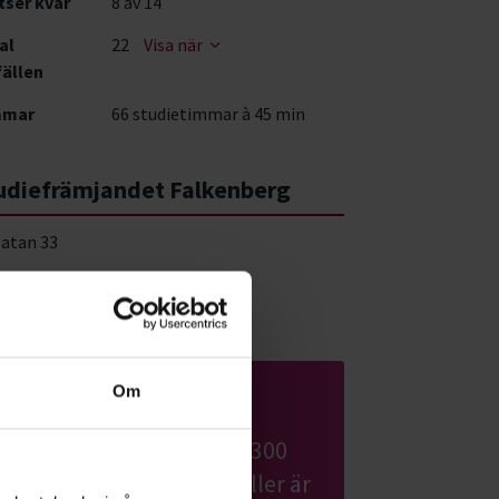
tser kvar
8
av 14
al
22
Visa när
fällen
mmar
66 studietimmar à 45 min
udiefrämjandet Falkenberg
atan 33
a på karta
Om
Jakt
Bli en av Sveriges nästan 300
000 registrerade jägare. Eller är