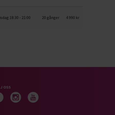
isdag 18:30 - 21:00
20 gånger
4 990 kr
J OSS
Följ oss på facebook
Följ oss på instagram
Följ oss på youtub