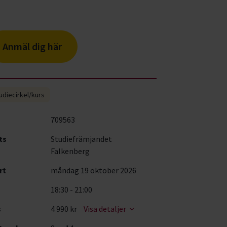
Anmäl dig här
udiecirkel/kurs
709563
ts
Studiefrämjandet
Falkenberg
rt
måndag 19 oktober 2026
18:30 - 21:00
s
4 990 kr
Visa detaljer