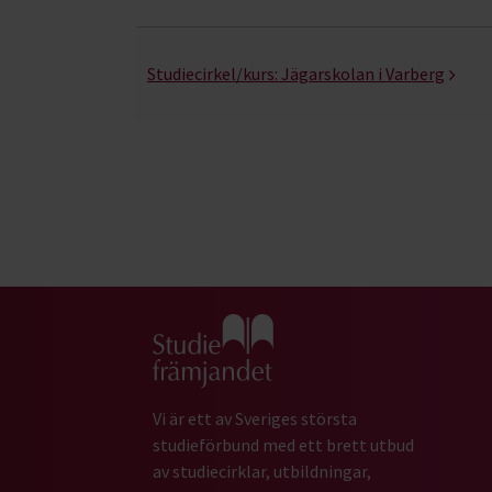
Studiecirkel/kurs:
Jägarskolan i Varberg
Gå till studiefrämjandets startsida
Vi är ett av Sveriges största
studieförbund med ett brett utbud
av studiecirklar, utbildningar,