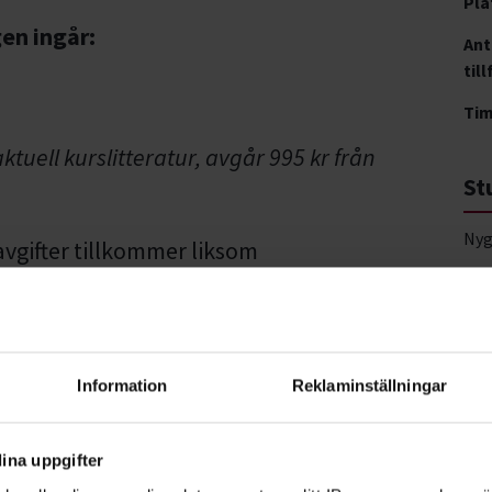
Pla
gen ingår:
Ant
till
Ti
tuell kurslitteratur, avgår 995 kr från
St
Nyg
gifter tillkommer liksom
n.
Vis
Information
Reklaminställningar
ina uppgifter