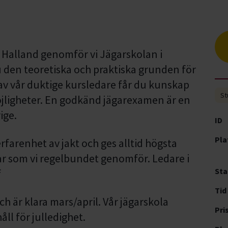
Halland genomför vi Jägarskolan i
du den teoretiska och praktiska grunden för
av vår duktige kursledare får du kunskap
St
jligheter. En godkänd jägarexamen är en
ige.
ID
Pla
rfarenhet av jakt och ges alltid högsta
r som vi regelbundet genomför. Ledare i
Sta
f
Tid
h är klara mars/april. Vår jägarskola
Pri
ll för julledighet.