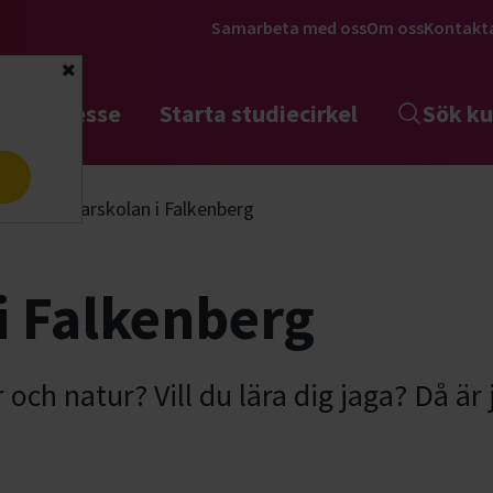
Samarbeta med oss
Om oss
Kontakt
Stäng
tta intresse
Starta studiecirkel
Sök ku
a
akt
Jägarskolan i Falkenberg
i Falkenberg
r och natur? Vill du lära dig jaga? Då ä