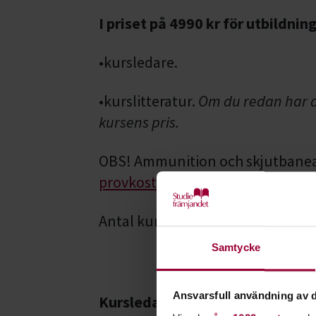
I priset på 4990 kr för utbildnin
•kursledare.
•kurslitteratur.
Om du redan har ak
kursens pris.
OBS! Ammunition och skjutbaneav
provkostnader
för jägarexame
Antal kursdeltagare: max 15 st.
Samtycke
Ansvarsfull användning av d
Kursledare