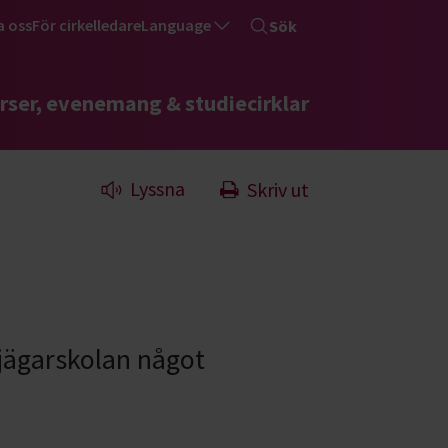
a oss
För cirkelledare
Language
Sök
rser, evenemang & studiecirklar
Lyssna
Skriv ut
r jägarskolan något