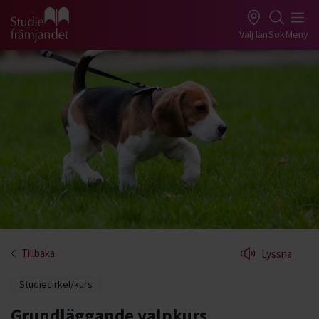
Gå till studiefrämjandets startsida
Välj län
Sök
Meny
Tillbaka
Lyssna
Studiecirkel/kurs
Grundläggande valpkurs