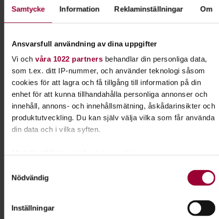
Vilken kurs
Samtycke
Information
Reklaminställningar
Om
Adress
Mobilnummer
Hundens namn, ras och födelsedatum
Ansvarsfull användning av dina uppgifter
Samt namn och personnummer på förare och medlem i
Vi och
våra 1022 partners
behandlar din personliga data,
eventuell brukshundklubb.
som t.ex. ditt IP-nummer, och använder teknologi såsom
cookies för att lagra och få tillgång till information på din
Betalning av kursen:
enhet för att kunna tillhandahålla personliga annonser och
Avgiften betalas antingen in på bg 5170-9251 eller direkt till
innehåll, annons- och innehållsmätning, åskådarinsikter och
instruktören.
produktutveckling. Du kan själv välja vilka som får använda
Kom ihåg att ange namn och fullständigt personnummer på
din data och i vilka syften.
den som är ordinarie medlem och på den som ska bli
familjemedlem.
Med din tillåtelse skulle vi även vilja:
Samla in information om din geografiska plats som
Kursledare
Samtyckesval
Nödvändig
kan ha en noggrannhet på upp till flera meter
Helen Stened
Identifiera din enhet genom att aktivt skanna den för
I samarbete med
specifika kännetecken (fingeravtryck)
Inställningar
Oskarströms Brukshundklubb
Ta reda på mer om hur dina personliga uppgifter behandlas