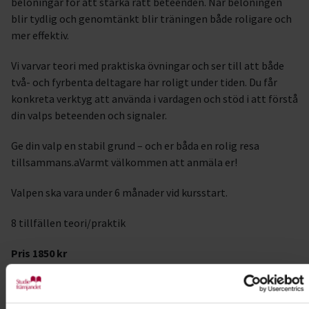
belöningar för att stärka rätt beteenden. När belöningen
blir tydlig och genomtänkt blir träningen både roligare och
mer effektiv.
Vi varvar teori med praktiska övningar och ser till att både
två- och fyrbenta deltagare har roligt under tiden. Du får
konkreta verktyg att använda i vardagen och stöd i att förstå
din valps beteenden och signaler.
Ge din valp en stabil grund – och er båda en rolig resa
tillsammans.aVarmt välkommen att anmäla er!
Valpen ska vara under 6 månader vid kursstart.
8 tillfällen teori/praktik
Pris 1850 kr
Anmälan mailas till: martina.lindegren@gmail.com
Ange i anmälan: