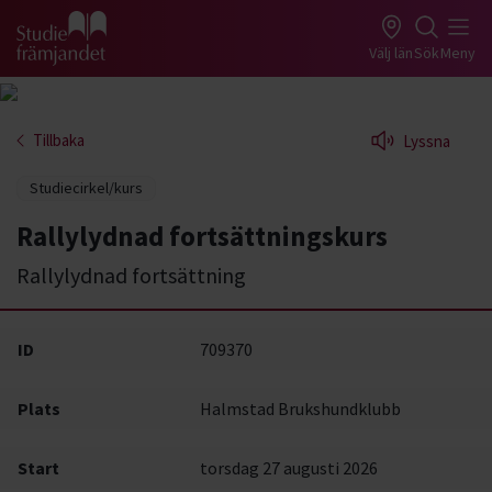
Gå till studiefrämjandets startsida
Välj län
Sök
Meny
Tillbaka
Lyssna
Studiecirkel/kurs
Rallylydnad fortsättningskurs
Rallylydnad fortsättning
ID
709370
Plats
Halmstad Brukshundklubb
Start
torsdag 27 augusti 2026