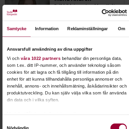
Folkbildningsutvecklare Kultur
Skicka e-post
035-202 08 82
Samtycke
Information
Reklaminställningar
Om
Dela:
Facebook
LinkedIn
E-mail
Ansvarsfull användning av dina uppgifter
Vi och
våra 1022 partners
behandlar din personliga data,
som t.ex. ditt IP-nummer, och använder teknologi såsom
Lydnad för alla hundar
cookies för att lagra och få tillgång till information på din
enhet för att kunna tillhandahålla personliga annonser och
Har du en hund som vill lära sig nya tricks? Gillar
innehåll, annons- och innehållsmätning, åskådarinsikter och
du att tävla? Prova rallylydnad!
produktutveckling. Du kan själv välja vilka som får använda
din data och i vilka syften.
Läs mer om ämnet
Med din tillåtelse skulle vi även vilja:
Samla in information om din geografiska plats som
Samtyckesval
Nödvändig
kan ha en noggrannhet på upp till flera meter