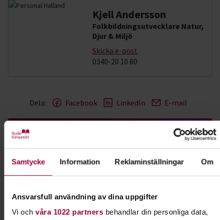
Kjell Andersson
Folkbildningsutvecklare Natur,
Djur & Miljö
Skicka e-post
0340-20 10 80
Dela:
Facebook
LinkedIn
E-mail
Upptäck, forska och fundera
Varför gör vi som vi gör, tror det vi tror och lever
Samtycke
Information
Reklaminställningar
Om
där vi lever? Lär dig mer om filosofi, historia, etik
och livsåskådning. Vi hjälper dig även att
släktforska.
Ansvarsfull användning av dina uppgifter
Vi och
våra 1022 partners
behandlar din personliga data,