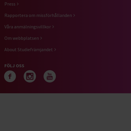
Press
Rapportera om missförhållanden
Våra anmälningsvillkor
Om webbplatsen
About Studiefrämjandet
FÖLJ OSS
Följ oss på facebook
Följ oss på instagra
Följ oss på yout