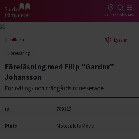
Gå till studiefrämjandets startsida
Välj län
Sök
Meny
Tillbaka
Lyssna
Föreläsning
Föreläsning med Filip "Gardnr"
Johansson
För odling- och trädgårdsintresserade
ID
709315
Plats
Mötesplats Mölle