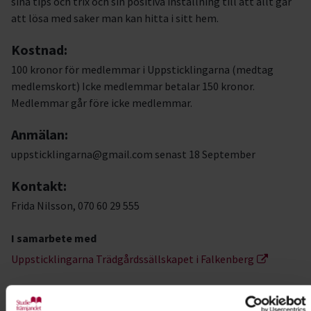
sina tips och trix och sin positiva inställning till att allt går
att lösa med saker man kan hitta i sitt hem.
Kostnad:
100 kronor för medlemmar i Uppsticklingarna (medtag
medlemskort) Icke medlemmar betalar 150 kronor.
Medlemmar går före icke medlemmar.
Anmälan:
uppsticklingarna@gmail.com senast 18 September
Kontakt:
Frida Nilsson, 070 60 29 555
I samarbete med
Uppsticklingarna Trädgårdssällskapet i Falkenberg