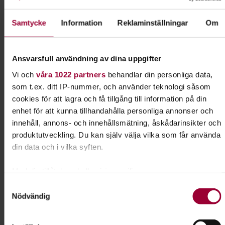
Kontakt
Samtycke
Information
Reklaminställningar
Om
Lena Svensson
Administratör,
Folkbildningsutvecklare
Ansvarsfull användning av dina uppgifter
Skicka e-post
Vi och
våra 1022 partners
behandlar din personliga data,
0340-20 10 83
som t.ex. ditt IP-nummer, och använder teknologi såsom
cookies för att lagra och få tillgång till information på din
enhet för att kunna tillhandahålla personliga annonser och
Dela:
Facebook
LinkedIn
E-mail
innehåll, annons- och innehållsmätning, åskådarinsikter och
produktutveckling. Du kan själv välja vilka som får använda
din data och i vilka syften.
Odling
Med din tillåtelse skulle vi även vilja:
Kanske drömmer du om att bli självförsörjande på
Samla in information om din geografiska plats som
Samtyckesval
grönsaker, frukt och bär. Vi hjälper dig att komma
Nödvändig
kan ha en noggrannhet på upp till flera meter
igång och tipsar om vad du kan odla.
Identifiera din enhet genom att aktivt skanna den för
specifika kännetecken (fingeravtryck)