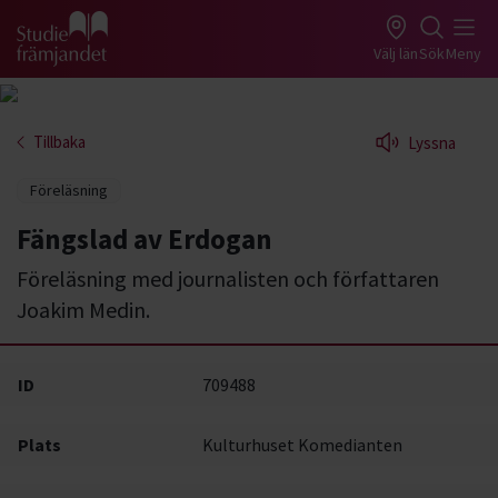
Gå till studiefrämjandets startsida
Välj län
Sök
Meny
Tillbaka
Lyssna
Föreläsning
Fängslad av Erdogan
Föreläsning med journalisten och författaren
Joakim Medin.
ID
709488
Plats
Kulturhuset Komedianten