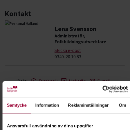
Kontakt
Lena Svensson
Administratör,
Folkbildningsutvecklare
Skicka e-post
0340-20 10 83
Dela:
Facebook
LinkedIn
E-mail
Samhälle & hållbar utveckling
Samtycke
Information
Reklaminställningar
Om
Lär dig mer om samhällsfrågor och hållbar
utveckling. Skapa förändring där du bor och var
Ansvarsfull användning av dina uppgifter
med och hjälp andra människor.