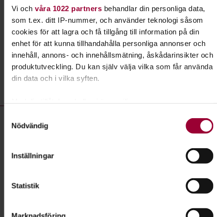
Vi och
våra 1022 partners
behandlar din personliga data,
som t.ex. ditt IP-nummer, och använder teknologi såsom
Läs mer om ämnet
cookies för att lagra och få tillgång till information på din
enhet för att kunna tillhandahålla personliga annonser och
innehåll, annons- och innehållsmätning, åskådarinsikter och
produktutveckling. Du kan själv välja vilka som får använda
Liknande kurser inom
Samhälle &
din data och i vilka syften.
hållbar utveckling
i Hallands län
Med din tillåtelse skulle vi även vilja:
Samhälle & hållbar utveckling- kurser, studiecirklar & evenemang 
Samla in information om din geografiska plats som
Samtyckesval
Studiecirkel/kurs:
Fredslitteratur
Nödvändig
kan ha en noggrannhet på upp till flera meter
Plats
Identifiera din enhet genom att aktivt skanna den för
Varberg
specifika kännetecken (fingeravtryck)
Datum
2026-09-03
Inställningar
Ta reda på mer om hur dina personliga uppgifter behandlas
Dag
torsdag 18:00 - 20:00
och ställ in dina preferenser i
detaljsektionen
. Du kan
Statistik
ändra eller dra tillbaka ditt samtycke när som helst från
Antal tillfällen
4
cookie-förklaringen.
Pris
Gratis
Marknadsföring