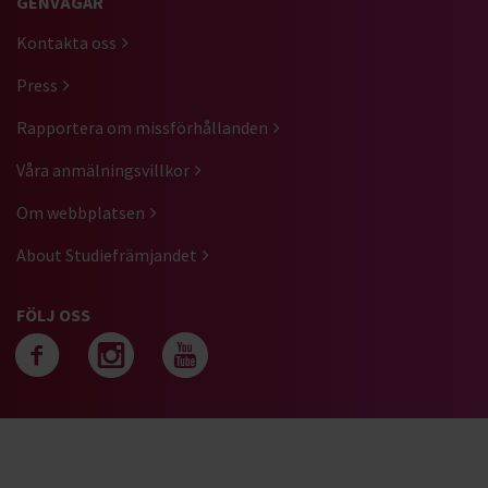
GENVÄGAR
Kontakta oss
Press
Rapportera om missförhållanden
Våra anmälningsvillkor
Om webbplatsen
About Studiefrämjandet
FÖLJ OSS
Följ oss på facebook
Följ oss på instagra
Följ oss på yout