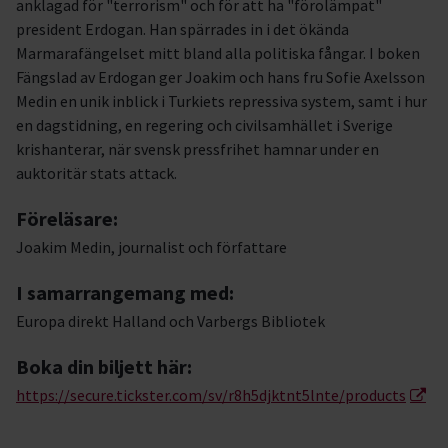
anklagad för "terrorism" och för att ha "förolämpat"
president Erdogan. Han spärrades in i det ökända
Marmarafängelset mitt bland alla politiska fångar. I boken
Fängslad av Erdogan ger Joakim och hans fru Sofie Axelsson
Medin en unik inblick i Turkiets repressiva system, samt i hur
en dagstidning, en regering och civilsamhället i Sverige
krishanterar, när svensk pressfrihet hamnar under en
auktoritär stats attack.
Föreläsare:
Joakim Medin, journalist och författare
I samarrangemang med:
Europa direkt Halland och Varbergs Bibliotek
Boka din biljett här:
https://secure.tickster.com/sv/r8h5djktnt5lnte/products