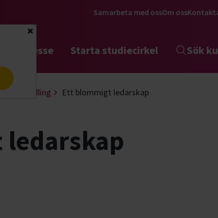
Samarbeta med oss
Om oss
Kontakt
Stäng
tta intresse
Starta studiecirkel
Sök ku
a
dgård
Odling
Ett blommigt ledarskap
 ledarskap