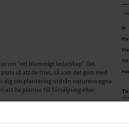
Fö
ID
Pla
Sta
Tid
tar om ”ett blommigt ledarskap”. Det
 plats så att de trivs, så som det görs med
Pri
är dig om plantering utifrån naturens egna
att ha plantor till försäljning efter
Tv
Kyr
432