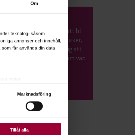
Om
Odling
Kanske drömmer du om att bli
änder teknologi såsom
självförsörjande på grönsaker,
rsonliga annonser och innehåll,
frukt och bär. Vi hjälper dig att
a som får använda din data
komma igång och tipsar om vad
du kan odla.
lera meter
Läs mer om ämnet
ryck)
Marknadsföring
ljsektionen
. Du kan ändra
ats. Vissa kakor är
Tillåt alla