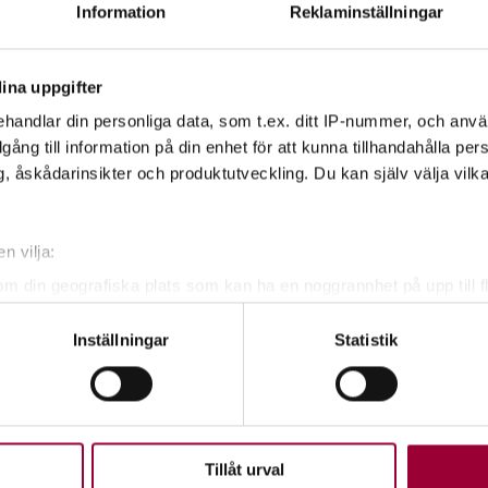
Information
Reklaminställningar
iet.
ina uppgifter
handlar din personliga data, som t.ex. ditt IP-nummer, och anv
illgång till information på din enhet för att kunna tillhandahålla pe
, åskådarinsikter och produktutveckling. Du kan själv välja vilk
n vilja:
om din geografiska plats som kan ha en noggrannhet på upp till f
genom att aktivt skanna den för specifika kännetecken (fingeravt
Inställningar
Statistik
sson
rsonliga uppgifter behandlas och ställ in dina preferenser i
deta
ke när som helst från cookie-förklaringen.
 Folkbildningsutvecklare
upplevelse som möjligt använder vi kakor (cookies) på vår webbpl
en ska fungera. Andra är valbara.
Tillåt urval