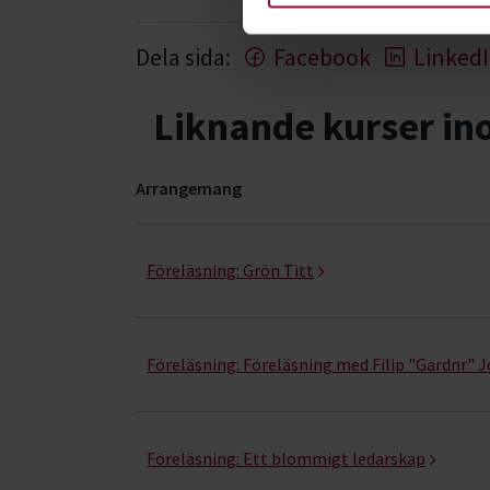
Dela sida:
Facebook
Linked
Liknande kurser i
Arrangemang
Odling- kurser, studiecirklar & evenemang (3 ra
Föreläsning:
Grön Titt
Föreläsning:
Föreläsning med Filip "Gardnr" 
Föreläsning:
Ett blommigt ledarskap