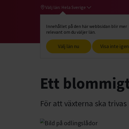
Välj län:
Hela Sverige
Innehållet på den här webbsidan blir mer
Hi
Gå till studiefrämjandets startsid
relevant om du väljer län.
Välj län nu
Visa inte igen
Start
Hitta intresse
Mat, hem & trä
Ett blommigt
För att växterna ska trivas