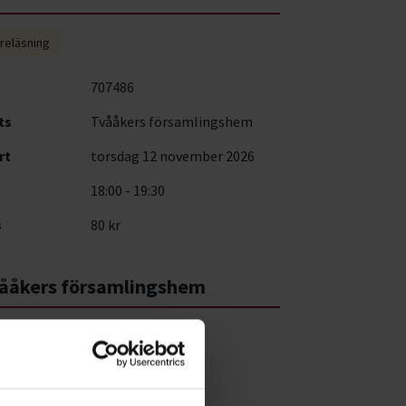
reläsning
707486
ts
Tvååkers församlingshem
rt
torsdag 12 november 2026
18:00 - 19:30
s
80 kr
ååkers församlingshem
kogatan 18
 79 Tvååker