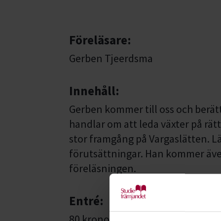
Föreläsare:
Gerben Tjeerdsma
Innehåll:
Gerben kommer till oss och berät
handlar om att leda växter på rätt
stor framgång på Vargaslätten. L
förutsättningar. Han kommer även 
föreläsningen.
Entré:
80 kronor, fika ingår.