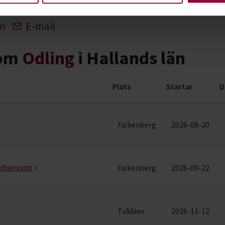
In
E-mail
nom
Odling
i Hallands län
Plats
Startar
D
der)
Falkenberg
2026-08-20
Johansson
Falkenberg
2026-09-22
Tvååker
2026-11-12