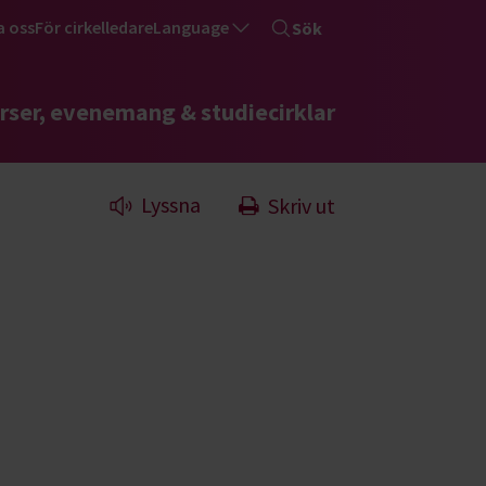
a oss
För cirkelledare
Language
Sök
rser, evenemang & studiecirklar
Lyssna
Skriv ut