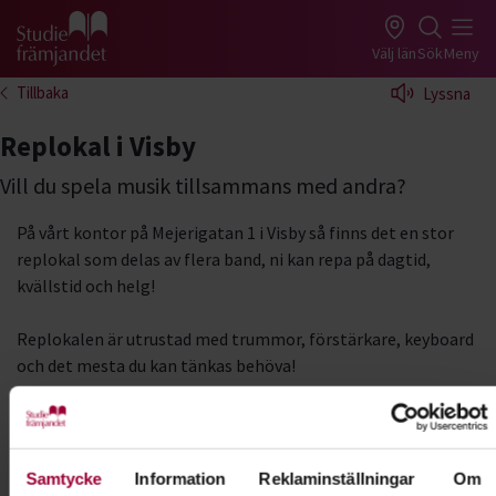
Gå till studiefrämjandets startsida
Välj län
Sök
Meny
Tillbaka
Lyssna
Replokal i Visby
Vill du spela musik tillsammans med andra?
På vårt kontor på Mejerigatan 1 i Visby så finns det en stor
replokal som delas av flera band, ni kan repa på dagtid,
kvällstid och helg!
Replokalen är utrustad med trummor, förstärkare, keyboard
och det mesta du kan tänkas behöva!
Starta en studiecirkel
Samtycke
Information
Reklaminställningar
Om
För att få tillgång till våra lokaler behöver ni starta en