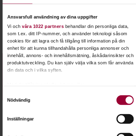
studiecirkel hos Studiefrämjandet. Då kan vi även hjälpa er
andra saker som coachning, spelningar, utrustning mm. Hör
Ansvarsfull användning av dina uppgifter
av er till oss så berättar vi mera!
Vi och
våra 1022 partners
behandlar din personliga data,
som t.ex. ditt IP-nummer, och använder teknologi såsom
cookies för att lagra och få tillgång till information på din
Kontakt
enhet för att kunna tillhandahålla personliga annonser och
innehåll, annons- och innehållsmätning, åskådarinsikter och
produktutveckling. Du kan själv välja vilka som får använda
Manuela de Gouveia
din data och i vilka syften.
Folkbildningsutvecklare
Skicka e-post
Med din tillåtelse skulle vi även vilja:
08-555 352 40
Samla in information om din geografiska plats som
Samtyckesval
Nödvändig
kan ha en noggrannhet på upp till flera meter
Identifiera din enhet genom att aktivt skanna den för
specifika kännetecken (fingeravtryck)
Inställningar
Ta reda på mer om hur dina personliga uppgifter behandlas
Dela:
Facebook
LinkedIn
E-mail
och ställ in dina preferenser i
detaljsektionen
. Du kan