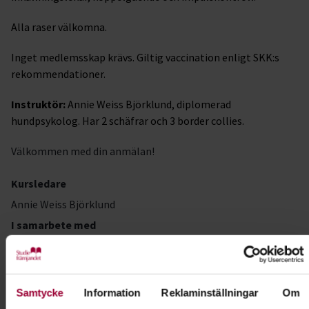
Alla raser välkomna.
Inget medlemsskap krävs. Giltig vaccination enligt SKK:s
rekommendationer.
Instruktör:
Annie Weiss Björklund, diplomerad
hundpsykolog. Har 2 schäfrar och 3 border collies.
Välkommen med din anmälan!
Kursledare
Annie Weiss Björklund
I samarbete med
SBK Schäferdistrikt Gotland
Samtycke
Information
Reklaminställningar
Om
Kontakt