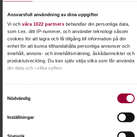
Ansvarsfull användning av dina uppgifter
Manuela de Gouveia
Folkbildningsutvecklare
Vi och
våra 1022 partners
behandlar din personliga data,
som t.ex. ditt IP-nummer, och använder teknologi såsom
Skicka e-post
cookies för att lagra och få tillgång till information på din
08-555 352 40
enhet för att kunna tillhandahålla personliga annonser och
innehåll, annons- och innehållsmätning, åskådarinsikter och
produktutveckling. Du kan själv välja vilka som får använda
Dela:
Facebook
LinkedIn
E-mail
din data och i vilka syften.
Med din tillåtelse skulle vi även vilja:
Valpkunskap
Samla in information om din geografiska plats som
Samtyckesval
Nödvändig
kan ha en noggrannhet på upp till flera meter
Funderar du på att skaffa hund? Kanske har du just
Identifiera din enhet genom att aktivt skanna den för
hämtat din första valp? På en valpkurs skapar du
specifika kännetecken (fingeravtryck)
Inställningar
god kontakt med din hund och lägger grunden för
Ta reda på mer om hur dina personliga uppgifter behandlas
vidare träning.
och ställ in dina preferenser i
detaljsektionen
. Du kan
Statistik
ändra eller dra tillbaka ditt samtycke när som helst från