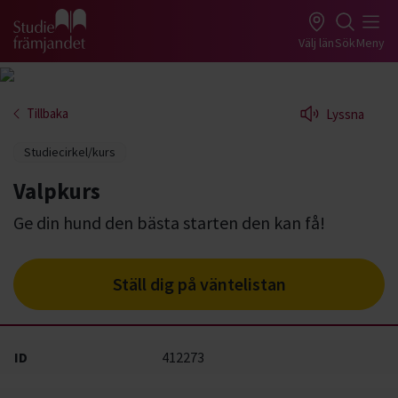
Gå till studiefrämjandets startsida
Välj län
Sök
Meny
Tillbaka
Lyssna
Studiecirkel/kurs
Valpkurs
Ge din hund den bästa starten den kan få!
Ställ dig på väntelistan
ID
412273