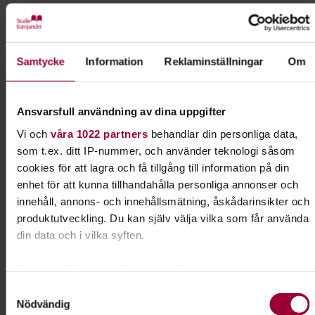
Dela:
Facebook
LinkedIn
E-mail
Samtycke
Information
Reklaminställningar
Om
Friluftsliv
Ansvarsfull användning av dina uppgifter
Frilufts- och vildmarksliv är riktigt härligt.
Naturen ger oss många val. Hos oss kan du åka
Vi och
våra 1022 partners
behandlar din personliga data,
långfärdsskridskor, paddla kajak eller göra
som t.ex. ditt IP-nummer, och använder teknologi såsom
inspirerande vandringar.
cookies för att lagra och få tillgång till information på din
enhet för att kunna tillhandahålla personliga annonser och
innehåll, annons- och innehållsmätning, åskådarinsikter och
Läs mer om ämnet
produktutveckling. Du kan själv välja vilka som får använda
din data och i vilka syften.
Liknande kurser inom
Friluftsliv
i
Med din tillåtelse skulle vi även vilja:
Gotlands län
Samla in information om din geografiska plats som
Samtyckesval
Nödvändig
kan ha en noggrannhet på upp till flera meter