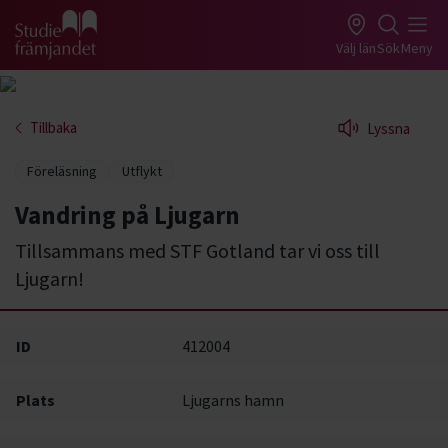
Gå till studiefrämjandets startsida
Välj län
Sök
Meny
Tillbaka
Lyssna
Föreläsning
Utflykt
Vandring på Ljugarn
Tillsammans med STF Gotland tar vi oss till
Ljugarn!
ID
412004
Plats
Ljugarns hamn