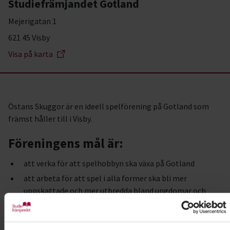
Studiefrämjandet Gotland
Mejerigatan 1
621 45 Visby
Visa på karta
Östans Skuggor är en ideell spelförening på Gotland som
främst håller till i Visby.
Föreningens mål är:
att verka för att spelhobbyn ska växa på Gotland
att arbeta för att spel i alla former ska bli mer
uppskattade och mer utbredda bland ungdomar och
vuxna
att skapa en trivsam och välkomnande miljö där