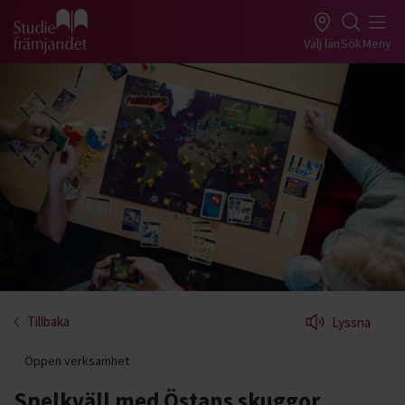
Gå till studiefrämjandets startsida
Välj län
Sök
Meny
Tillbaka
Lyssna
Öppen verksamhet
Spelkväll med Östans skuggor