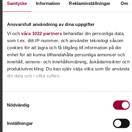
alla kan finna sig tillrätta
Samtycke
Information
Reklaminställningar
Om
att lära oss mer om hur man arbetar i en förening
Ansvarsfull användning av dina uppgifter
Föreningen är öppen för alla som gillar spel i någon form.
Vi och
våra 1022 partners
behandlar din personliga data,
När:
som t.ex. ditt IP-nummer, och använder teknologi såsom
cookies för att lagra och få tillgång till information på din
Vi håller till på Studiefrämjandet i Visby, där vi har spelkvällar
enhet för att kunna tillhandahålla personliga annonser och
varje torsdag mellan kl 18-22 dit alla är välkomna.
innehåll, annons- och innehållsmätning, åskådarinsikter och
I vår förening ska alla få en chans att utöva sina
produktutveckling. Du kan själv välja vilka som får använda
spelintressen, vare sig det är brädspel, kortspel, figurspel,
din data och i vilka syften.
rollspel eller någon annan form.
Gå med i spelföreningen Östans skuggor
Med din tillåtelse skulle vi även vilja:
Samla in information om din geografiska plats som
Samtyckesval
Följ Östans Skuggor på Facebook!
Nödvändig
kan ha en noggrannhet på upp till flera meter
Identifiera din enhet genom att aktivt skanna den för
specifika kännetecken (fingeravtryck)
Inställningar
Ta reda på mer om hur dina personliga uppgifter behandlas