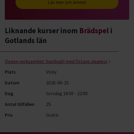
Läs mer om ämnet
Liknande kurser inom
Brädspel
i
Gotlands län
Brädspel- kurser, studiecirklar & evenemang (1 rader)
Öppen verksamhet:
Spelkväll med Östans skuggor
Plats
Visby
Datum
2026-06-25
Dag
torsdag 18:00 - 22:00
Antal tillfällen
25
Pris
Gratis