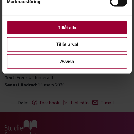
Marknadsföring
För att du ska få en så bra upplevelse som möjligt
och efter ett toalettbesök.
använder vi kakor (cookies) på vår webbplats. Vissa
Undvik kontakt med sjuka människor.
kakor är nödvändiga för att webbplatsen ska fungera.
Är du själv är sjuk - stanna hemma. Hosta och nys i
Andra är valbara.
Tillåt alla
armvecket eller i en pappersnäsduk.
Tillåt urval
Värdefulla länkar till tillförlitliga källor:
•
Folkhälsomyndighetens hemsida
Avvisa
•
World Health Organization (WHO)
Text:
Fredrik Thimeradh
Senast ändrad:
13 mars 2020
Dela:
Facebook
LinkedIn
E-mail
Gå till studiefrämjandets startsida