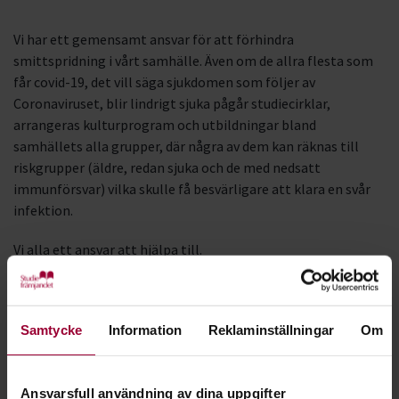
Vi har ett gemensamt ansvar för att förhindra
smittspridning i vårt samhälle. Även om de allra flesta som
får covid-19, det vill säga sjukdomen som följer av
Coronaviruset, blir lindrigt sjuka pågår studiecirklar,
arrangeras kulturprogram och utbildningar bland
samhällets alla grupper, där några av dem kan räknas till
riskgrupper (äldre, redan sjuka och de med nedsatt
immunförsvar) vilka skulle få besvärligare att klara en svår
infektion.
Vi alla ett ansvar att hjälpa till.
Vi uppmanar dig som cirkelledare eller deltagare att
ställa dig tre frågor innan du deltar i vår verksamhet:
Samtycke
Information
Reklaminställningar
Om
Har du befunnit dig i ett riskområde?
Har du närstående som befunnit sig i riskområden?
Ansvarsfull användning av dina uppgifter