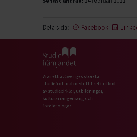
Senast ändrad:
24 februari 2021
Dela sida:
Facebook
Linke
Gå till studiefrämjandets startsida
Vi är ett av Sveriges största
studieförbund med ett brett utbud
av studiecirklar, utbildningar,
kulturarrangemang och
föreläsningar.