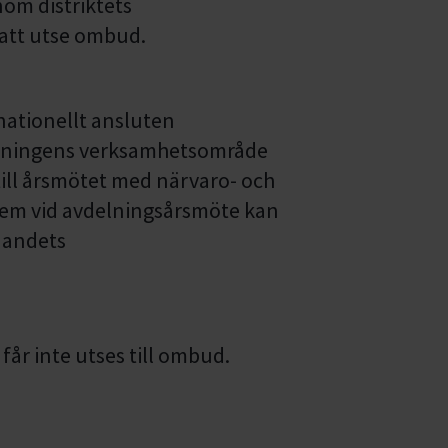
nom distriktets
 att utse ombud.
 nationellt ansluten
lningens verksamhetsområde
 till årsmötet med närvaro- och
lem vid avdelningsårsmöte kan
jandets
år inte utses till ombud.