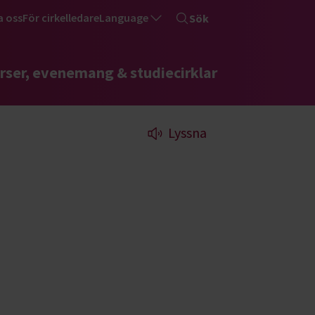
a oss
För cirkelledare
Language
Sök
rser, evenemang & studiecirklar
Lyssna