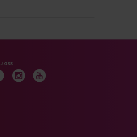
J OSS
Följ oss på facebook
Följ oss på instagram
Följ oss på youtub