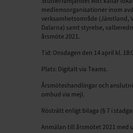
Studiefrämjandet Mitt kallar loka
medlems
organisationer inom avd
verksamhetsområde
(Jämtland, 
Dalarna)
samt styrelse, valberedni
årsmöte 2021.
Tid: Onsdagen den 14 april kl. 18:
Plats: Digitalt via Teams.
Årsmöteshandlingar och anslutni
ombud via mejl.
Rösträtt enligt bilaga (§ 7 i stadg
Anmälan till årsmötet 2021 med 