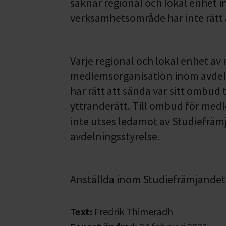
saknar regional och lokal enhet i
verksamhetsområde har inte rätt
Varje regional och lokal enhet av
medlemsorganisation inom avde
har rätt att sända var sitt ombud
yttranderätt. Till ombud för med
inte utses ledamot av Studiefräm
avdelningsstyrelse.
Anställda inom Studiefrämjandet f
Text:
Fredrik Thimeradh