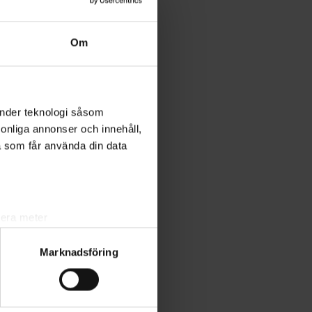
Om
änder teknologi såsom
rsonliga annonser och innehåll,
a som får använda din data
lera meter
ryck)
Marknadsföring
ljsektionen
. Du kan ändra
ats. Vissa kakor är