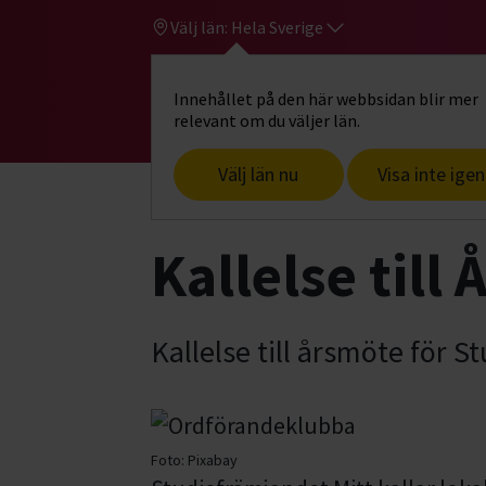
Välj län:
Hela Sverige
Innehållet på den här webbsidan blir mer
Hi
Gå till studiefrämjandets startsid
relevant om du väljer län.
Välj län nu
Visa inte igen
Start
Årsmöte 2021
Kallelse till
Kallelse till årsmöte för S
Foto:
Pixabay