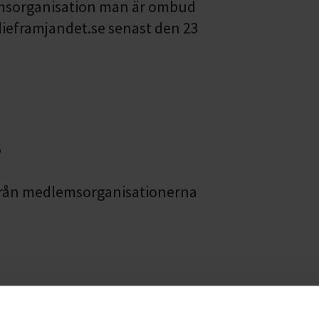
emsorganisation man är ombud
udieframjandet.se
senast den 23
6
från medlemsorganisationerna
 ombud från
 ombud /regional MO och tre