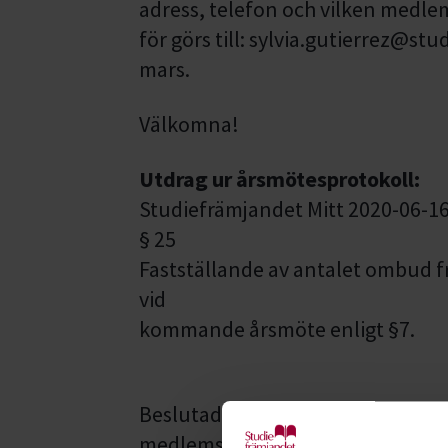
adress,
telefon och vilken medl
för g
örs till: sylvia.gutierrez@st
mars.
Välkomna!
Utdrag ur årsmötesprotokoll:
Studiefrämjandet Mitt 2020-06-1
§ 25
Fastställande av antalet ombud 
vid
kommande årsmöte enligt §7.
Beslutades att fastställa antalet
medlemsorganisationerna till ett