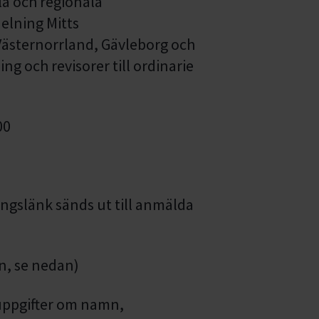
la och regionala
elning Mitts
Västernorrland, Gävleborg och
ng och revisorer till ordinarie
00
ngslänk sänds ut till anmälda
an, se nedan)
uppgifter om namn,