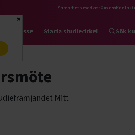
Samarbeta med oss
Om oss
Kontakt
Stäng
tta intresse
Starta studiecirkel
Sök ku
a
 Årsmöte
tudiefrämjandet Mitt