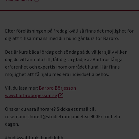
Efter föreläsningen på fredag kväll så finns det möjlighet för
dig att tillsammans med din hund går kurs för Barbro.
Det är kurs båda lördag och söndag så du väljer själv vilken
dag du vill anmäla till, låt dig ta glädje av Barbros långa
erfarenhet och expertis inom området hund. Här finns
möjlighet att få hjälp med era individuella behov.
Vill du läsa mer:
Barbro Börjesson
www.barbroborjesson.se
Önskar du vara åhörare? Skicka ett mail till
rosemarie.thorell@studiefrämjandet.se 400kr för hela
dagen.
#hudiksvallbrukshundklubb