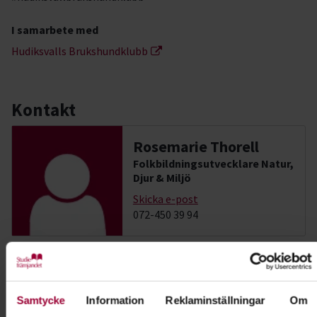
I samarbete med
Hudiksvalls Brukshundklubb
Kontakt
Rosemarie Thorell
Folkbildningsutvecklare Natur,
Djur & Miljö
Skicka e-post
072-450 39 94
Dela:
Facebook
LinkedIn
E-mail
Samtycke
Information
Reklaminställningar
Om