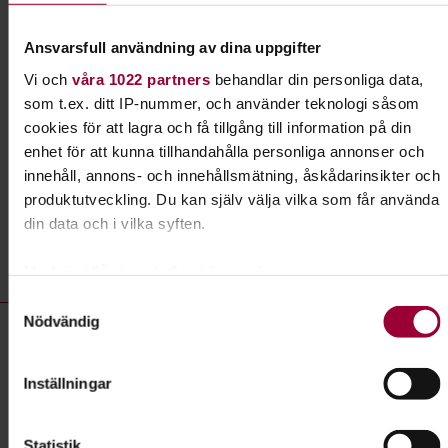
Lydnad för alla hundar
Ansvarsfull användning av dina uppgifter
Har du en hund som vill lära sig nya tricks? Gillar
Vi och
våra 1022 partners
behandlar din personliga data,
du att tävla? Prova rallylydnad!
som t.ex. ditt IP-nummer, och använder teknologi såsom
cookies för att lagra och få tillgång till information på din
Läs mer om ämnet
enhet för att kunna tillhandahålla personliga annonser och
innehåll, annons- och innehållsmätning, åskådarinsikter och
produktutveckling. Du kan själv välja vilka som får använda
din data och i vilka syften.
Liknande kurser inom
Lydnad
i
Gävleborgs län
Med din tillåtelse skulle vi även vilja:
Samla in information om din geografiska plats som
Samtyckesval
Lydnad- kurser, studiecirklar & evenemang (13 rader)
Nödvändig
kan ha en noggrannhet på upp till flera meter
Föreläsning:
Föreläsning med Barbro Börjesson
Identifiera din enhet genom att aktivt skanna den för
Plats
Hudiksvall
specifika kännetecken (fingeravtryck)
Inställningar
Ta reda på mer om hur dina personliga uppgifter behandlas
Datum
2026-09-25
och ställ in dina preferenser i
detaljsektionen
. Du kan
Dag
fredag 18:30 - 20:30
Statistik
ändra eller dra tillbaka ditt samtycke när som helst från