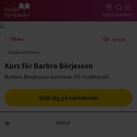
Gå till studiefrämjandets startsida
Välj län
Sök
Meny
Tillbaka
Lyssna
Studiecirkel/kurs
Kurs för Barbro Börjesson
Barbro Börjesson kommer till Hudiksvall
Ställ dig på väntelistan
ID
309547