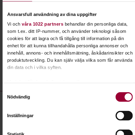
Lydnad för alla hundar
Ansvarsfull användning av dina uppgifter
Har du en hund som vill lära sig nya tricks? Gillar
Vi och
våra 1022 partners
behandlar din personliga data,
du att tävla? Prova rallylydnad!
som t.ex. ditt IP-nummer, och använder teknologi såsom
cookies för att lagra och få tillgång till information på din
Läs mer om ämnet
enhet för att kunna tillhandahålla personliga annonser och
innehåll, annons- och innehållsmätning, åskådarinsikter och
produktutveckling. Du kan själv välja vilka som får använda
din data och i vilka syften.
Liknande kurser inom
Lydnad
i
Gävleborgs län
Med din tillåtelse skulle vi även vilja:
Samla in information om din geografiska plats som
Samtyckesval
Lydnad- kurser, studiecirklar & evenemang (13 rader)
Nödvändig
kan ha en noggrannhet på upp till flera meter
Föreläsning:
Föreläsning med Barbro Börjesson
Identifiera din enhet genom att aktivt skanna den för
Plats
Hudiksvall
specifika kännetecken (fingeravtryck)
Inställningar
Ta reda på mer om hur dina personliga uppgifter behandlas
Datum
2026-09-25
och ställ in dina preferenser i
detaljsektionen
. Du kan
Dag
fredag 18:30 - 20:30
Statistik
ändra eller dra tillbaka ditt samtycke när som helst från