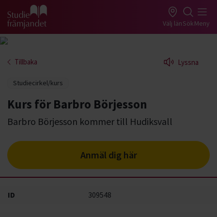
Gå till studiefrämjandets startsida
Välj län
Sök
Meny
Tillbaka
Lyssna
Studiecirkel/kurs
Kurs för Barbro Börjesson
Barbro Börjesson kommer till Hudiksvall
Anmäl dig här
ID
309548