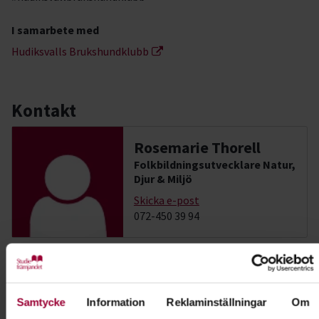
I samarbete med
Hudiksvalls Brukshundklubb
Kontakt
Rosemarie Thorell
Folkbildningsutvecklare Natur,
Djur & Miljö
Skicka e-post
072-450 39 94
Dela:
Facebook
LinkedIn
E-mail
Samtycke
Information
Reklaminställningar
Om