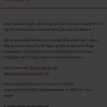
Efter föreläsningen på fredag kväll så finns det möjlighet för
dig att tillsammans med din hund går kurs för Barbro.
Det är kurs båda lördag och söndag så du väljer själv vilken
dag du vill anmäla till, låt dig ta glädje av Barbros långa
erfarenhet och expertis inom området hund. Här finns
möjlighet att få hjälp med era individuella behov.
Vill du läsa mer:
Barbro Börjesson
www.barbroborjesson.se
Önskar du vara åhörare? Skicka ett mail till
rosemarie.thorell@studiefrämjandet.se 400kr för hela
dagen.
#hudiksvallbrukshundklubb