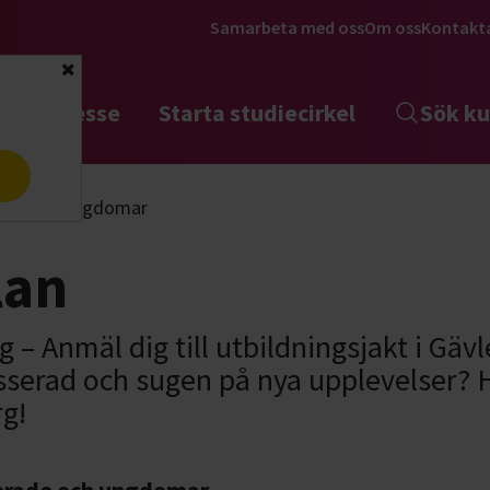
Samarbeta med oss
Om oss
Kontakt
Stäng
tta intresse
Starta studiecirkel
Sök ku
a
rade och ungdomar
lan
 – Anmäl dig till utbildningsjakt i Gävl
sserad och sugen på nya upplevelser?
rg!