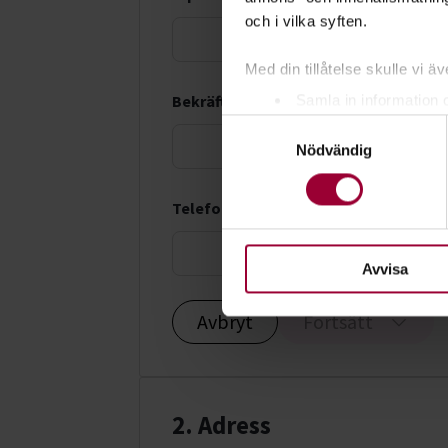
och i vilka syften.
Med din tillåtelse skulle vi äve
Samla in information 
Bekräfta e-postadress *
Samtyckesval
Identifiera din enhet 
Nödvändig
Ta reda på mer om hur dina pe
eller dra tillbaka ditt samtyc
Telefonnummer *
För att du ska få en så bra 
nödvändiga för att webbplats
Avvisa
Avbryt
Fortsätt
2. Adress