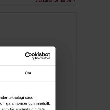
Visa kursinformation
Om
änder teknologi såsom
rsonliga annonser och innehåll,
a som får använda din data