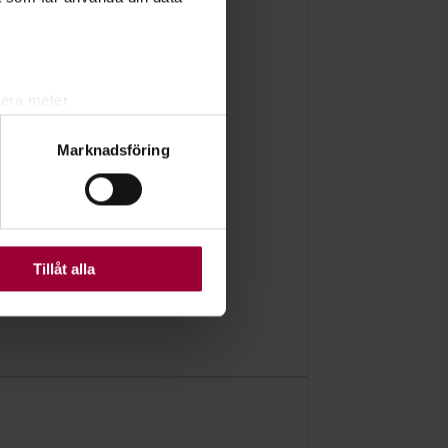
lera meter
ryck)
Marknadsföring
ljsektionen
. Du kan ändra
ats. Vissa kakor är
Tillåt alla