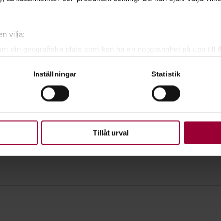
n vilja:
om din geografiska plats som kan ha en noggrannhet på upp till f
genom att aktivt skanna den för specifika kännetecken (fingeravt
Inställningar
Statistik
rsonliga uppgifter behandlas och ställ in dina preferenser i
deta
ke när som helst från cookie-förklaringen.
upplevelse som möjligt använder vi kakor (cookies) på vår webbpl
en ska fungera. Andra är valbara.
Tillåt urval