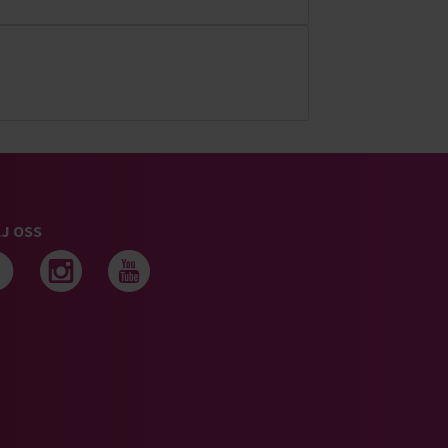
J OSS
Följ oss på facebook
Följ oss på instagram
Följ oss på youtub