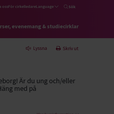
a oss
För cirkelledare
Language
Sök
rser, evenemang & studiecirklar
Lyssna
Skriv ut
eborg! Är du ung och/eller
 Häng med på