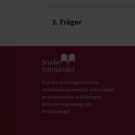
3. Frågor
Gå till studiefrämjandets startsida
Vi är ett av Sveriges största
studieförbund med ett brett utbud
av studiecirklar, utbildningar,
kulturarrangemang och
föreläsningar.