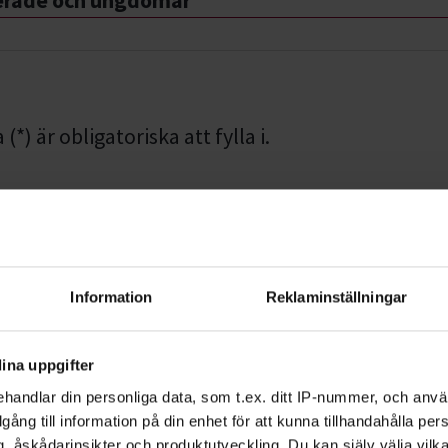
erade och ungdomar
*) är obligatoriska att fylla i.
mmer
Information
Reklaminställningar
Efternamn *
ina uppgifter
handlar din personliga data, som t.ex. ditt IP-nummer, och anv
illgång till information på din enhet för att kunna tillhandahålla pe
, åskådarinsikter och produktutveckling. Du kan själv välja vilk