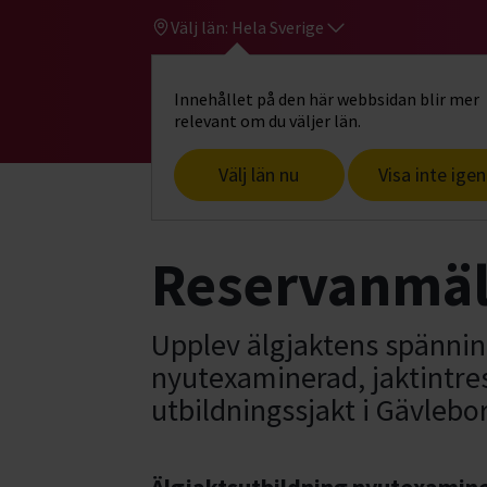
Välj län:
Hela Sverige
Innehållet på den här webbsidan blir mer
Hi
Gå till studiefrämjandets startsid
relevant om du väljer län.
Välj län nu
Visa inte igen
Start
Älgjaktsutbildning nyutexamine
Reservanmä
Upplev älgjaktens spänning
nyutexaminerad, jaktintre
utbildningssjakt i Gävlebo