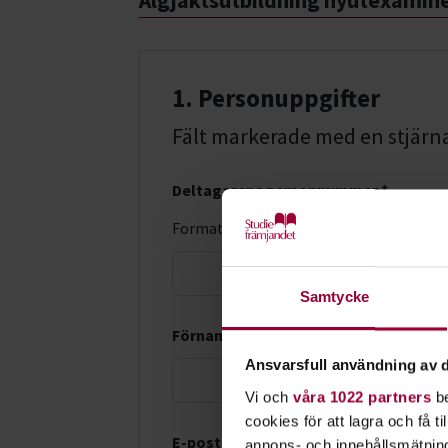
Älgjaktsutbildning nyutexamin
1. Personuppgifter
Fält markerade med en stjärna (
Deltagarens personnummer *
Format: ÅÅÅÅMMDD-XXXX
LMA-nu
Samtycke
Förnamn *
Ansvarsfull användning av d
Vi och
våra 1022 partners
be
cookies för att lagra och få t
E-postadress *
annons- och innehållsmätning