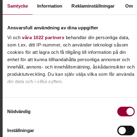
Samtycke
Information
Reklaminställningar
Om
mån för totalt 60 kr annars betalar du 175 kr per gång.
Erbjudande om medlemskap får du vid första träffen.
Aktiespararna och Studiefrämjandet bjuder på fika.
Ansvarsfull användning av dina uppgifter
Vi och
våra 1022 partners
behandlar din personliga data,
Varmt välkommen!
som t.ex. ditt IP-nummer, och använder teknologi såsom
cookies för att lagra och få tillgång till information på din
Kursledare
enhet för att kunna tillhandahålla personliga annonser och
Carl-Göran Ericsson
innehåll, annons- och innehållsmätning, åskådarinsikter och
I samarbete med
produktutveckling. Du kan själv välja vilka som får använda
din data och i vilka syften.
Aktiespararna Bollnäs, Edsbyn, Söderhamn
Med din tillåtelse skulle vi även vilja:
Samla in information om din geografiska plats som
Samtyckesval
Kontakt
Nödvändig
kan ha en noggrannhet på upp till flera meter
Robin Larsson
Identifiera din enhet genom att aktivt skanna den för
specifika kännetecken (fingeravtryck)
Verksamhetsutvecklare
Inställningar
Kultur, Musik, Hund, Natur &
Ta reda på mer om hur dina personliga uppgifter behandlas