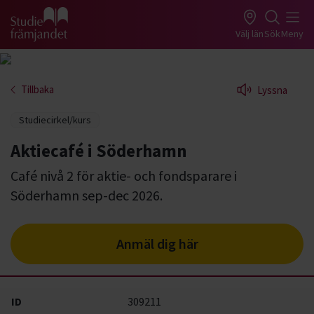
Gå till studiefrämjandets startsida
Välj län
Sök
Meny
Tillbaka
Lyssna
Studiecirkel/kurs
Aktiecafé i Söderhamn
Café nivå 2 för aktie- och fondsparare i
Söderhamn sep-dec 2026.
Anmäl dig här
ID
309211