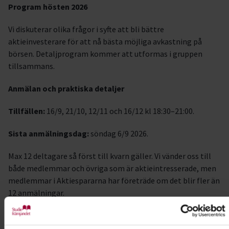
Program hösten 2026
Vi diskuterar olika frågor i syfte att bli bättre
aktieinvesterare för att nå bästa möjliga avkastning på
börsen. Detaljprogram kommer att utformas i gruppen
tillsammans.
Anmälan och praktiska detaljer
Tillfällen:
16/9, 21/10, 12/11 och 16/12 kl 18:30–21:00.
Sista anmälningsdag:
söndag 6/9 2026.
Max 12 deltagare så först till kvarn gäller. Vi vänder oss till
både medlemmar och övriga som är aktieintresserade, men
medlemmar i Aktiespararna har företräde om det blir fler än
12 anmälningar.
Träffarna är gratis om du är medlem i Aktiespararna eller
nyttjar vårt jubileumserbjudande att bli medlem under 6