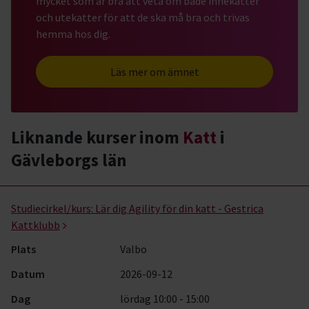
mycket som är bra att veta om både innekatter
och utekatter för att de ska må bra och trivas
hemma hos dig.
Läs mer om ämnet
Liknande kurser inom
Katt
i
Gävleborgs län
Katt- kurser, studiecirklar & evenemang (1 rader)
Studiecirkel/kurs:
Lär dig Agility för din katt - Gestrica
Kattklubb
Plats
Valbo
Datum
2026-09-12
Dag
lördag 10:00 - 15:00