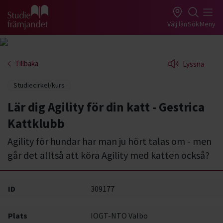
Gå till studiefrämjandets startsida
Välj län
Sök
Meny
Tillbaka
Lyssna
Studiecirkel/kurs
Lär dig Agility för din katt - Gestrica
Kattklubb
Agility för hundar har man ju hört talas om - men
går det alltså att köra Agility med katten också?
ID
309177
Plats
IOGT-NTO Valbo