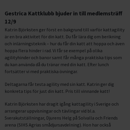
Gestrica Kattklubb bjuder in till medlemsträff
12/9
Katrin Björksten ger först en bakgrund till varför kattagility
är en bra aktivitet för din katt. Du får lära dig om berikning
och inlärningsteknik – hur du får din katt att hoppa och även
hoppa flera hinder i rad. Vi får se exempel på olika
agilityhinder och banor samt får många praktiska tips som
du kan använda då du tränar med din katt. Efter lunch
fortsätter vi med praktiska övningar.
Deltagarna får testa agility med sin katt. Katrin ger dig
konkreta tips för just din katt. Pris till vinnande katt!
Katrin Björksten har dragit igång kattagility i Sverige och
arrangerar uppvisningar och tävlingar vid bl.a.
Sverakutställningar, Djurens Helg på Solvalla och Friends
arena (SIHS Agrias smådjursavdelning). Hon har också