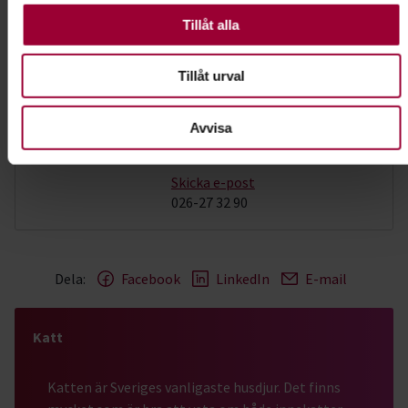
valbara.
Tillåt alla
Kontakt
Tillåt urval
Carina Carlsson
Avvisa
Verksamhetsutvecklare Hund,
Natur & Miljö
Skicka e-post
026-27 32 90
Dela:
Facebook
LinkedIn
E-mail
Katt
Katten är Sveriges vanligaste husdjur. Det finns