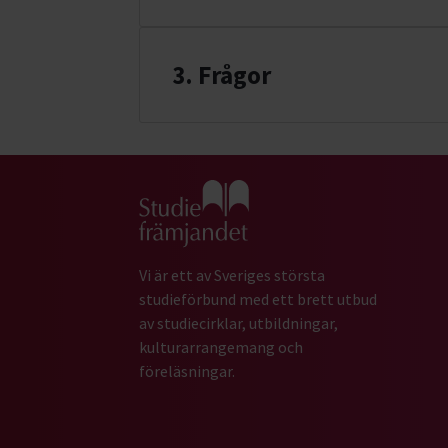
3. Frågor
Gå till studiefrämjandets startsida
Vi är ett av Sveriges största
studieförbund med ett brett utbud
av studiecirklar, utbildningar,
kulturarrangemang och
föreläsningar.