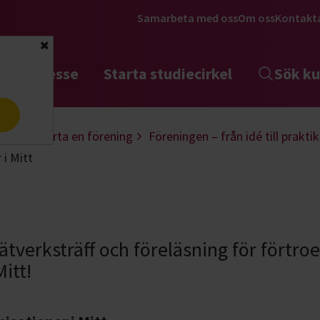
Samarbeta med oss
Om oss
Kontakt
Stäng
tta intresse
Starta studiecirkel
Sök ku
a
ling
Starta en förening
Föreningen – från idé till praktik
i Mitt
tverksträff och föreläsning för förtro
itt!