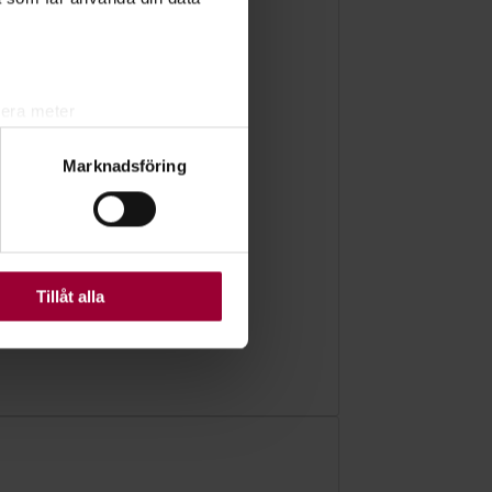
lera meter
ryck)
Marknadsföring
ljsektionen
. Du kan ändra
ats. Vissa kakor är
Tillåt alla