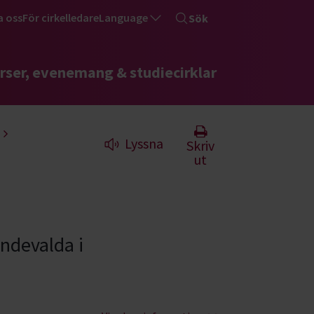
a oss
För cirkelledare
Language
Sök
rser, evenemang & studiecirklar
Lyssna
Skriv
ut
endevalda i