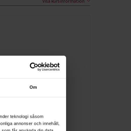
Visa kursinformation
Om
änder teknologi såsom
rsonliga annonser och innehåll,
a som får använda din data