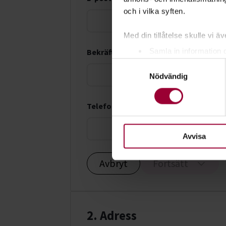
och i vilka syften.
Med din tillåtelse skulle vi äve
Samla in information 
Bekräfta e-postadress *
Samtyckesval
Identifiera din enhet 
Nödvändig
Ta reda på mer om hur dina pe
eller dra tillbaka ditt samtyc
Telefonnummer *
För att du ska få en så bra 
nödvändiga för att webbplats
Avvisa
Avbryt
Fortsätt
2. Adress