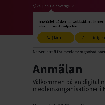
Välj län:
Hela Sverige
Innehållet på den här webbsidan blir mer
Hi
Gå till studiefrämjandets startsid
relevant om du väljer län.
Välj län nu
Visa inte igen
Start
Hitta intresse
Föreningsutveck
Nätverksträff för medlemsorganisationer 
Anmälan
Välkommen på en digital nä
medlemsorganisationer i M