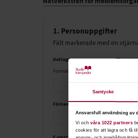
Nätverksträff för medlemsorgan
1. Personuppgifter
Fält markerade med en stjärna (
Deltagarens personnummer *
Format: ÅÅÅÅMMDD-XXXX
LMA-nu
Samtycke
Förnamn *
Ansvarsfull användning av d
Vi och
våra 1022 partners
be
cookies för att lagra och få t
E-postadress *
annons- och innehållsmätning