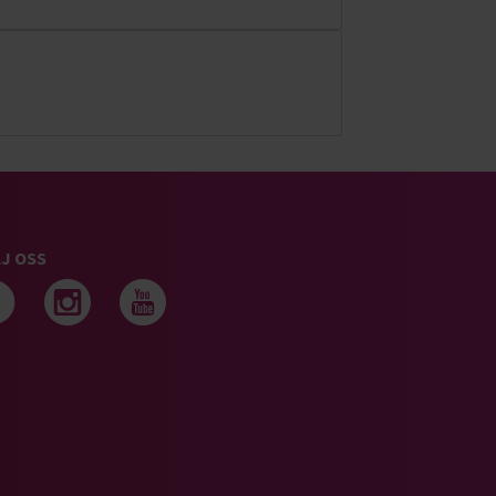
J OSS
Följ oss på facebook
Följ oss på instagram
Följ oss på youtub