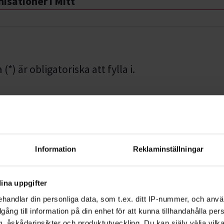
isationer i Mitt
*) är obligatoriska att fylla i.
mmer
Information
Reklaminställningar
Efternamn *
ina uppgifter
handlar din personliga data, som t.ex. ditt IP-nummer, och anv
illgång till information på din enhet för att kunna tillhandahålla pe
, åskådarinsikter och produktutveckling. Du kan själv välja vilk