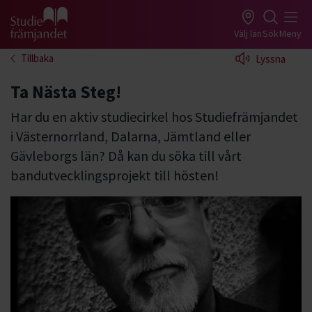
Gå till studiefrämjandets startsida
Välj län
Sök
Meny
Tillbaka
Lyssna
Ta Nästa Steg!
Har du en aktiv studiecirkel hos Studiefrämjandet
i Västernorrland, Dalarna, Jämtland eller
Gävleborgs län? Då kan du söka till vårt
bandutvecklingsprojekt till hösten!