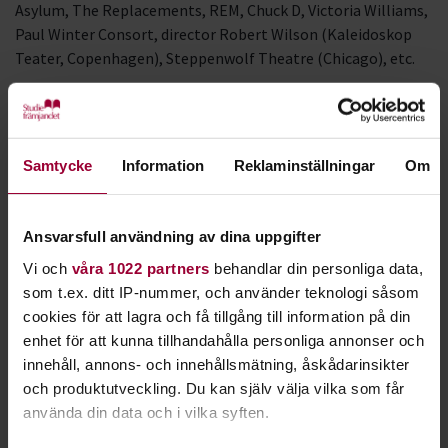
Asylum, The Replacements, REM, Chuck D, Victoria Williams,
Paul Winter Consort, director Robert Wilson (Kaleidoskop
Teater, Copenhagen), Steppenwolf Theatre (Chicago), etc.
Creative Sector consultant (including):
Advisory Board/Mentor – South by Southwest conference
Workshop leader/Coach – Turku Rock Academy (Finland)
Samtycke
Information
Reklaminställningar
Om
Coordinator Creative Industries Outreach program –
Stockholms Handelskammare (Stockholm Chamber of
Commerce)
Ansvarsfull användning av dina uppgifter
Co-coordinator – MIQ songwriting sessions (SKAP/STIM)
Vi och
våra 1022 partners
behandlar din personliga data,
Live Music Coordination team – Polar Music Prize
som t.ex. ditt IP-nummer, och använder teknologi såsom
International consultant – Jetty2 Event Coordination
cookies för att lagra och få tillgång till information på din
Platform
enhet för att kunna tillhandahålla personliga annonser och
Ambassador – The House of Songs
innehåll, annons- och innehållsmätning, åskådarinsikter
Co-coordinator Ice Music/House of Songs
och produktutveckling. Du kan själv välja vilka som får
workshop/showcase (Luleå)
använda din data och i vilka syften.
Co-coordinator Stockholm Folk Feedback – Stockholm Folk
Festival