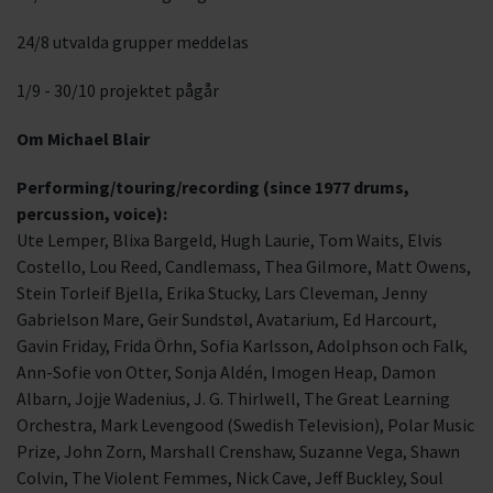
24/8 utvalda grupper meddelas
1/9 - 30/10 projektet pågår
Om Michael Blair
Performing/touring/recording (since 1977 drums,
percussion, voice):
Ute Lemper, Blixa Bargeld, Hugh Laurie, Tom Waits, Elvis
Costello, Lou Reed, Candlemass, Thea Gilmore, Matt Owens,
Stein Torleif Bjella, Erika Stucky, Lars Cleveman, Jenny
Gabrielson Mare, Geir Sundstøl, Avatarium, Ed Harcourt,
Gavin Friday, Frida Örhn, Sofia Karlsson, Adolphson och Falk,
Ann-Sofie von Otter, Sonja Aldén, Imogen Heap, Damon
Albarn, Jojje Wadenius, J. G. Thirlwell, The Great Learning
Orchestra, Mark Levengood (Swedish Television), Polar Music
Prize, John Zorn, Marshall Crenshaw, Suzanne Vega, Shawn
Colvin, The Violent Femmes, Nick Cave, Jeff Buckley, Soul