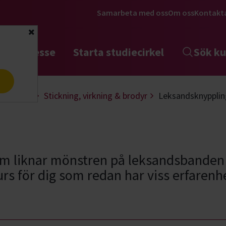
Samarbeta med oss
Om oss
Kontakt
Stäng
tta intresse
Starta studiecirkel
Sök ku
a
 & design
Stickning, virkning & brodyr
Leksandsknypplin
m liknar mönstren på leksandsbanden o
urs för dig som redan har viss erfaren