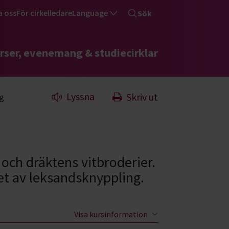
a oss
För cirkelledare
Language
Sök
rser, evenemang & studiecirklar
Lyssna
Skriv ut
g
ch dräktens vitbroderier.
het av leksandsknyppling.
Visa kursinformation