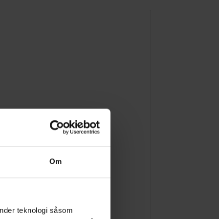
Om
änder teknologi såsom