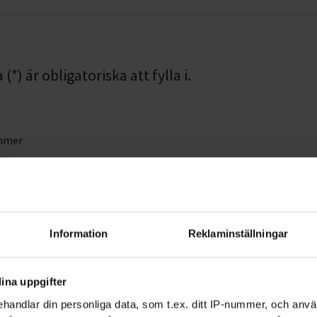
*) är obligatoriska att fylla i.
mmer
Efternamn *
Information
Reklaminställningar
ina uppgifter
handlar din personliga data, som t.ex. ditt IP-nummer, och anv