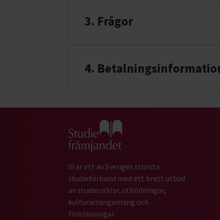
3. Frågor
4
. Betalningsinformatio
Gå till studiefrämjandets startsida
Vi är ett av Sveriges största
studieförbund med ett brett utbud
av studiecirklar, utbildningar,
kulturarrangemang och
föreläsningar.