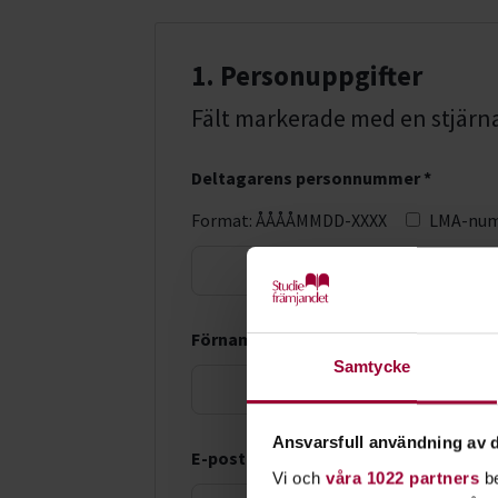
1. Personuppgifter
Fält markerade med en stjärna (
Deltagarens personnummer *
Format: ÅÅÅÅMMDD-XXXX
LMA-nu
Förnamn *
Samtycke
Ansvarsfull användning av d
E-postadress *
Vi och
våra 1022 partners
be