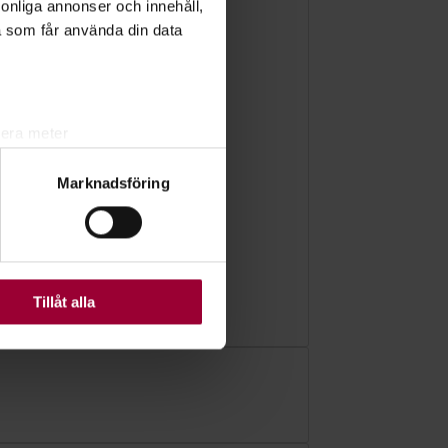
rsonliga annonser och innehåll,
a som får använda din data
lera meter
ryck)
Marknadsföring
ljsektionen
. Du kan ändra
ats. Vissa kakor är
Tillåt alla