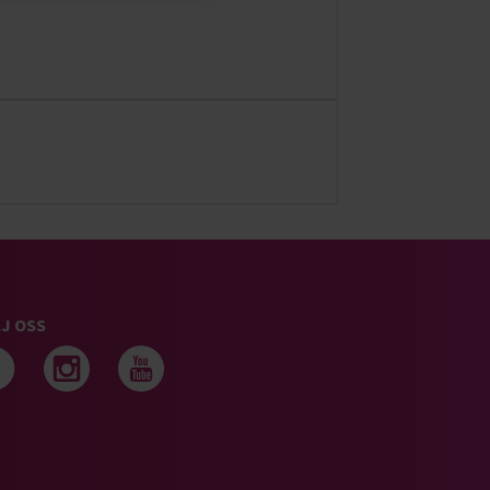
J OSS
Följ oss på facebook
Följ oss på instagram
Följ oss på youtub