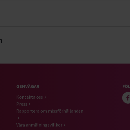
n
GENVÄGAR
FÖL
Kontakta oss
Press
Rapportera om missförhållanden
Våra anmälningsvillkor