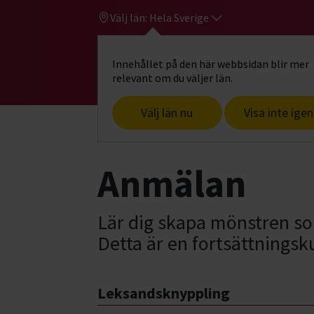
Välj län:
Hela Sverige
Innehållet på den här webbsidan blir mer
Hi
Gå till studiefrämjandets startsid
relevant om du väljer län.
Välj län nu
Visa inte igen
Start
Hitta intresse
Konst, hantverk
Anmälan
Lär dig skapa mönstren so
Detta är en fortsättningsk
Leksandsknyppling