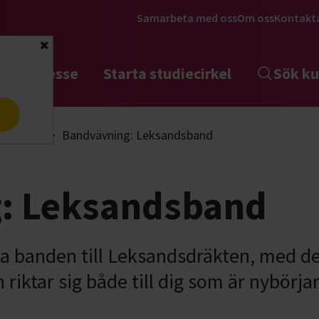
Samarbeta med oss
Om oss
Kontakt
Stäng
tta intresse
Starta studiecirkel
Sök ku
a
 & design
Bandvävning: Leksandsband
: Leksandsband
lla banden till Leksandsdräkten, med de
 riktar sig både till dig som är nybörja