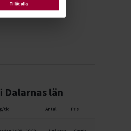
Tillåt alla
i Dalarnas län
g/tid
Antal
Pris
nsdag 14:00 - 16:00
1 gånger
Gratis