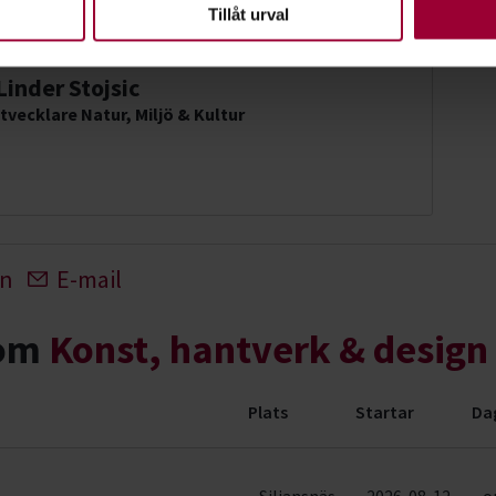
en ska fungera. Andra är valbara.
Tillåt urval
inder Stojsic
tvecklare Natur, Miljö & Kultur
In
E-mail
nom
Konst, hantverk & design
Plats
Startar
Da
 & evenemang (6 rader)
Siljansnäs
2026-08-12
o