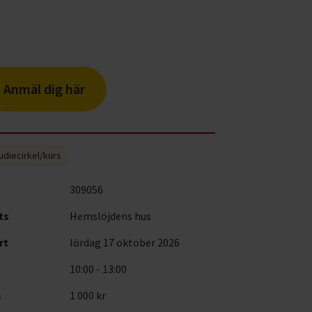
Anmäl dig här
udiecirkel/kurs
309056
ts
Hemslöjdens hus
rt
lördag 17 oktober 2026
10:00 - 13:00
s
1 000 kr