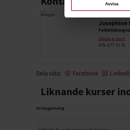
Kontakt
nödvändiga för att webbplats
Avvisa
Josephine L
Folkbildningsu
Skicka e-post
076-677 72 35
Dela sida:
Facebook
Linked
Liknande kurser i
Arrangemang
Konst, hantverk & design- kurser, studiecirklar
Utflykt:
Tova blommor och fjärilar