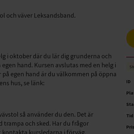
g i oktober där du lär dig grunderna och
 egen hand. Kursen avslutas med en helg i
St
er på egen hand är du välkommen på öppna
ID
ns hus, se länk:
Pla
Sta
ävstol så använder du den. Det är
Tid
ed trampa och sked. Har du frågor
Pri
t kontakta kursledarna i förväg.