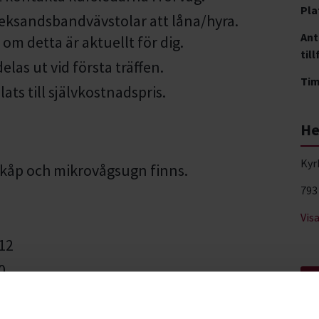
Pla
 leksandsbandvävstolar att låna/hyra.
Ant
om detta är aktuellt för dig.
till
elas ut vid första träffen.
Ti
ats till självkostnadspris.
He
Kyr
skåp och mikrovågsugn finns.
793
Vis
 12
0