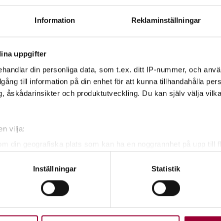
 hemslöjdsvänner
Information
Reklaminställningar
ina uppgifter
handlar din personliga data, som t.ex. ditt IP-nummer, och anv
illgång till information på din enhet för att kunna tillhandahålla pe
, åskådarinsikter och produktutveckling. Du kan själv välja vilk
n vilja:
om din geografiska plats som kan ha en noggrannhet på upp till f
genom att aktivt skanna den för specifika kännetecken (fingeravt
Inställningar
Statistik
rsonliga uppgifter behandlas och ställ in dina preferenser i
deta
ke när som helst från cookie-förklaringen.
upplevelse som möjligt använder vi kakor (cookies) på vår webbpl