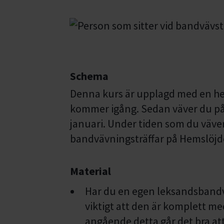
Schema
Denna kurs är upplagd med en hel
kommer igång. Sedan väver du på
januari. Under tiden som du väv
bandvävningsträffar på Hemslöjde
Material
Har du en egen leksandsbandv
viktigt att den är komplett m
angående detta går det bra at