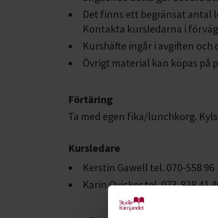
Det finns ett begränsat antal
Kontakta kursledarna i förväg 
Kurshäfte ingår i avgiften och d
Övrigt material kan köpas på pl
Förtäring
Ta med egen fika/lunchkorg. Kyl
Kursledare
Kerstin Gawell tel. 070-558 96
Karin Qvicker tel. 073-828 41 4