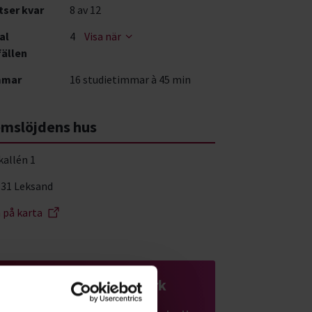
tser kvar
8
av 12
al
4
Visa när
fällen
mmar
16 studietimmar à 45 min
mslöjdens hus
kallén 1
 31 Leksand
a på karta
Konst, design & hantverk