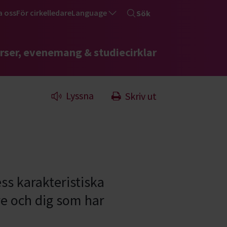
a oss
För cirkelledare
Language
Sök
rser, evenemang & studiecirklar
Lyssna
Skriv ut
ss karakteristiska
re och dig som har