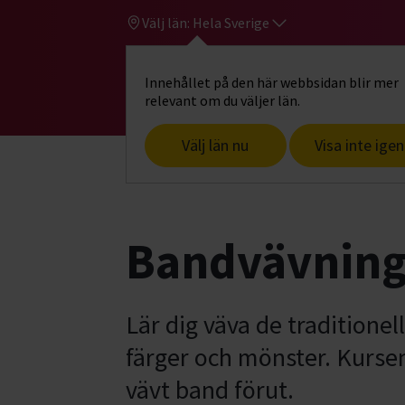
Välj län:
Hela Sverige
Innehållet på den här webbsidan blir mer
Hi
Gå till studiefrämjandets startsid
relevant om du väljer län.
Välj län nu
Visa inte igen
Start
Hitta intresse
Konst, hantverk
Bandvävning
Lär dig väva de traditione
färger och mönster. Kursen
vävt band förut.