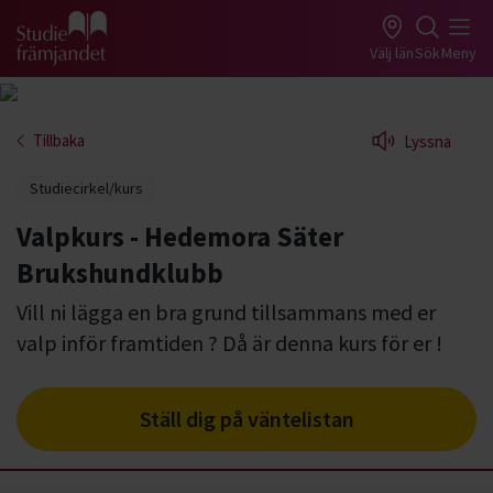
Gå till studiefrämjandets startsida
Välj län
Sök
Meny
Tillbaka
Lyssna
Studiecirkel/kurs
Valpkurs - Hedemora Säter
Brukshundklubb
Vill ni lägga en bra grund tillsammans med er
valp inför framtiden ? Då är denna kurs för er !
Ställ dig på väntelistan