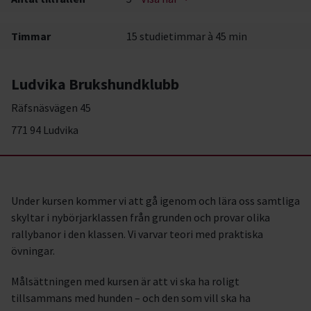
Timmar
15 studietimmar à 45 min
Ludvika Brukshundklubb
Räfsnäsvägen 45
771 94 Ludvika
Under kursen kommer vi att gå igenom och lära oss samtliga
skyltar i nybörjarklassen från grunden och provar olika
rallybanor i den klassen. Vi varvar teori med praktiska
övningar.
Målsättningen med kursen är att vi ska ha roligt
tillsammans med hunden – och den som vill ska ha