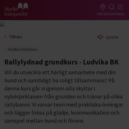
Gå till studiefrämjandets startsida
Välj län
Sök
Meny
Tillbaka
Lyssna
Studiecirkel/kurs
Rallylydnad grundkurs - Ludvika BK
Vill du utveckla ett härligt samarbete med din
hund och samtidigt ha roligt tillsammans? På
denna kurs går vi igenom alla skyltar i
nybörjarklassen från grunden och tränar på olika
rallybanor. Vi varvar teori med praktiska övningar
och lägger fokus på glädje, kommunikation och
samspel mellan hund och förare.