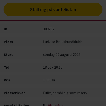
Ställ dig på väntelistan
ID
309782
Plats
Ludvika Brukshundklubb
Start
söndag 09 augusti 2026
Tid
18:00 - 20:15
Pris
1 300 kr
Platser kvar
Fullt, anmäl dig som reserv
Antal tillfällen
5
Visa när