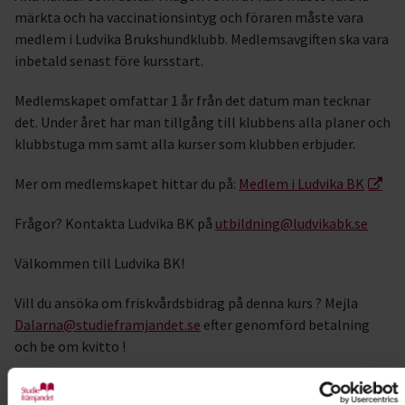
märkta och ha vaccinationsintyg och föraren måste vara
medlem i Ludvika Brukshundklubb. Medlemsavgiften ska vara
inbetald senast före kursstart.
Medlemskapet omfattar 1 år från det datum man tecknar
det. Under året har man tillgång till klubbens alla planer och
klubbstuga mm samt alla kurser som klubben erbjuder.
Mer om medlemskapet hittar du på:
Medlem i Ludvika BK
Frågor? Kontakta Ludvika BK på
utbildning@ludvikabk.se
Välkommen till Ludvika BK!
Vill du ansöka om friskvårdsbidrag på denna kurs ? Mejla
Dalarna@studieframjandet.se
efter genomförd betalning
och be om kvitto !
Kursledare