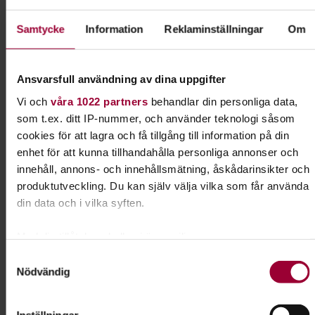
Carina Pettersson
I samarbete med
Samtycke
Information
Reklaminställningar
Om
Ludvika Brukshundklubb
Ansvarsfull användning av dina uppgifter
Vi och
våra 1022 partners
behandlar din personliga data,
Kontakt
som t.ex. ditt IP-nummer, och använder teknologi såsom
cookies för att lagra och få tillgång till information på din
Jenny Andersson
enhet för att kunna tillhandahålla personliga annonser och
Folkbildningsutvecklare,
innehåll, annons- och innehållsmätning, åskådarinsikter och
Profilområdesansvarig Djur
produktutveckling. Du kan själv välja vilka som får använda
Skicka e-post
din data och i vilka syften.
070-220 86 50
Med din tillåtelse skulle vi även vilja:
Samla in information om din geografiska plats som
Samtyckesval
Dela:
Facebook
LinkedIn
E-mail
Nödvändig
kan ha en noggrannhet på upp till flera meter
Identifiera din enhet genom att aktivt skanna den för
specifika kännetecken (fingeravtryck)