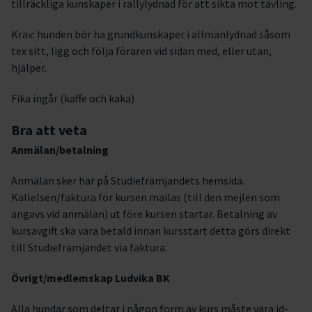
tillräckliga kunskaper i rallylydnad för att sikta mot tävling.
Krav: hunden bör ha grundkunskaper i allmänlydnad såsom
tex sitt, ligg och följa föraren vid sidan med, eller utan,
hjälper.
Fika ingår (kaffe och kaka)
Bra att veta
Anmälan/betalning
Anmälan sker här på Studiefrämjandets hemsida.
Kallelsen/faktura för kursen mailas (till den mejlen som
angavs vid anmälan) ut före kursen startar. Betalning av
kursavgift ska vara betald innan kursstart detta görs direkt
till Studiefrämjandet via faktura.
Övrigt/medlemskap Ludvika BK
Alla hundar som deltar i någon form av kurs måste vara id-