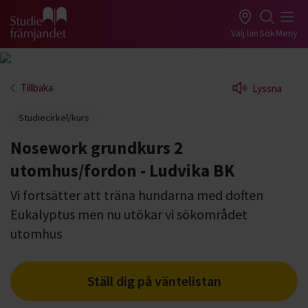
Gå till studiefrämjandets startsida
Välj län
Sök
Meny
Tillbaka
Lyssna
Studiecirkel/kurs
Nosework grundkurs 2
utomhus/fordon - Ludvika BK
Vi fortsätter att träna hundarna med doften
Eukalyptus men nu utökar vi sökområdet
utomhus
Ställ dig på väntelistan