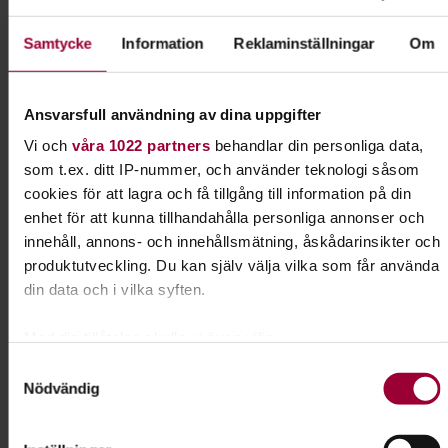
Välkommen till Ludvika BK!
Samtycke
Information
Reklaminställningar
Om
Vill du ansöka om friskvårdsbidrag på denna kurs ? Mejla
Dalarna@studieframjandet.se
efter inbetalning och be om
Ansvarsfull användning av dina uppgifter
kvitto !
Vi och
våra 1022 partners
behandlar din personliga data,
som t.ex. ditt IP-nummer, och använder teknologi såsom
Kursledare
cookies för att lagra och få tillgång till information på din
Carina Pettersson
enhet för att kunna tillhandahålla personliga annonser och
I samarbete med
innehåll, annons- och innehållsmätning, åskådarinsikter och
produktutveckling. Du kan själv välja vilka som får använda
Ludvika Brukshundklubb
din data och i vilka syften.
Med din tillåtelse skulle vi även vilja:
Kontakt
Samla in information om din geografiska plats som
Samtyckesval
Nödvändig
kan ha en noggrannhet på upp till flera meter
Jenny Andersson
Identifiera din enhet genom att aktivt skanna den för
Folkbildningsutvecklare,
specifika kännetecken (fingeravtryck)
Profilområdesansvarig Djur