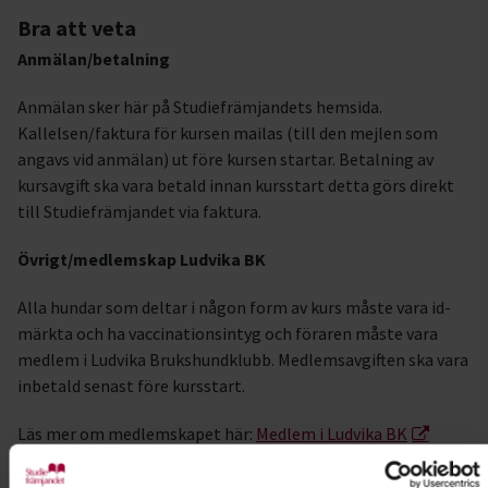
Bra att veta
Anmälan/betalning
Anmälan sker här på Studiefrämjandets hemsida.
Kallelsen/faktura för kursen mailas (till den mejlen som
angavs vid anmälan) ut före kursen startar. Betalning av
kursavgift ska vara betald innan kursstart detta görs direkt
till Studiefrämjandet via faktura.
Övrigt/medlemskap Ludvika BK
Alla hundar som deltar i någon form av kurs måste vara id-
märkta och ha vaccinationsintyg och föraren måste vara
medlem i Ludvika Brukshundklubb. Medlemsavgiften ska vara
inbetald senast före kursstart.
Läs mer om medlemskapet här:
Medlem i Ludvika BK
Frågor? Kontakta Ludvika BK på
utbildning@ludvikabk.se