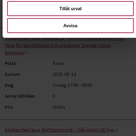
Antal tillfällen
2
Tillåt urval
Pris
300 kr
Avvisa
Studiecirkel/kurs:
Kräftnatta - Kom och fiska kräftor! Fritt
fiske för barnfamiljer och ungdomar boende i Falun
kommun
Plats
Falun
Datum
2026-08-14
Dag
fredag 17:00 - 00:00
Antal tillfällen
0
Pris
Gratis
Studiecirkel/kurs:
Kötthantering – från skott till frys