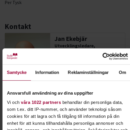
Per Tysk
Kontakt
Jan Ekebjär
Utvecklingsledare,
Samordnare annan
finansiering, Tf Enhetschef
Skicka e-post
023-77 76 30
Samtycke
Information
Reklaminställningar
Om
Ansvarsfull användning av dina uppgifter
Dela:
Facebook
LinkedIn
E-mail
Vi och
våra 1022 partners
behandlar din personliga data,
som t.ex. ditt IP-nummer, och använder teknologi såsom
Jakt & fiske
cookies för att lagra och få tillgång till information på din
enhet för att kunna tillhandahålla personliga annonser och
Lär dig mer om jakt och fiske. Tillsammans med
innehåll, annons- och innehållsmätning, åskådarinsikter och