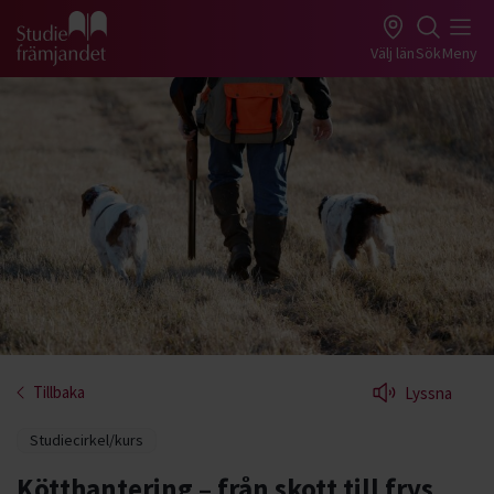
Gå till studiefrämjandets startsida
Välj län
Sök
Meny
Tillbaka
Lyssna
Studiecirkel/kurs
Kötthantering – från skott till frys