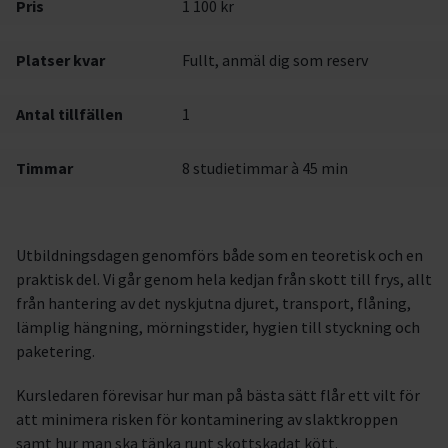
Pris
1 100 kr
Platser kvar
Fullt, anmäl dig som reserv
Antal tillfällen
1
Timmar
8 studietimmar à 45 min
Utbildningsdagen genomförs både som en teoretisk och en
praktisk del. Vi går genom hela kedjan från skott till frys, allt
från hantering av det nyskjutna djuret, transport, flåning,
lämplig hängning, mörningstider, hygien till styckning och
paketering.
Kursledaren förevisar hur man på bästa sätt flår ett vilt för
att minimera risken för kontaminering av slaktkroppen
samt hur man ska tänka runt skottskadat kött.