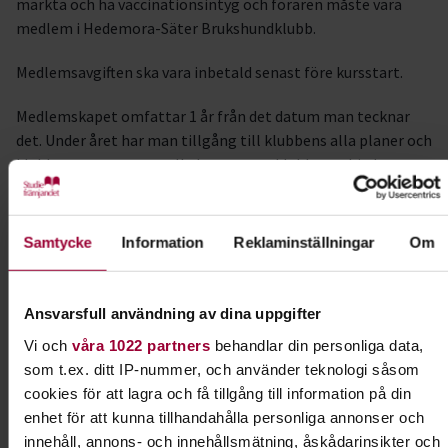
märkta och ha vaccinationsintyg och föraren måste vara
medlem i Hedemora-Säter Brukshundklubb.
Medlemsavgiften ska vara inbetald senast före kursstart.
Medlemskapet omfattar 1 år från det datum man tecknar
det. Under året har man tillgång till klubbens alla planer och
klubbstuga mm samt alla kurser som klubben erbjuder.
Läs mer om medlemskapet här:
Medlem i Hedemora-Säter
BK
Samtycke
Information
Reklaminställningar
Om
Vill du ansöka om friskvårdsbidrag på denna kurs ? Mejla
Dalarna@studieframjandet.se
och be om kvitto efter
Ansvarsfull användning av dina uppgifter
inbetalning !
Vi och
våra 1022 partners
behandlar din personliga data,
som t.ex. ditt IP-nummer, och använder teknologi såsom
Kursledare
cookies för att lagra och få tillgång till information på din
Elin Henningsson
enhet för att kunna tillhandahålla personliga annonser och
I samarbete med
innehåll, annons- och innehållsmätning, åskådarinsikter och