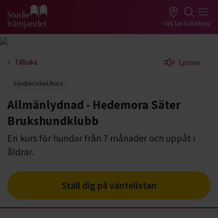
Gå till studiefrämjandets startsida
Välj län
Sök
Meny
Tillbaka
Lyssna
Studiecirkel/kurs
Allmänlydnad - Hedemora Säter
Brukshundklubb
En kurs för hundar från 7 månader och uppåt i
åldrar.
Ställ dig på väntelistan