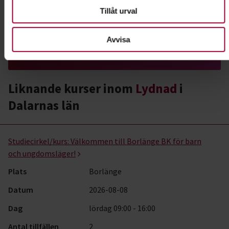
Tillåt urval
du att tävla? Prova rallylydnad!
Läs mer om ämnet
Avvisa
Liknande kurser inom
Lydnad
i
Dalarnas län
Lydnad- kurser, studiecirklar & evenemang (21 rader)
Studiecirkel/kurs:
Välkommen till Borlänge BK för barn
och ungdomsläger!
Plats
Borlänge
Datum
2026-08-08
Dag
lördag 09:00 - 16:00
Antal tillfällen
2