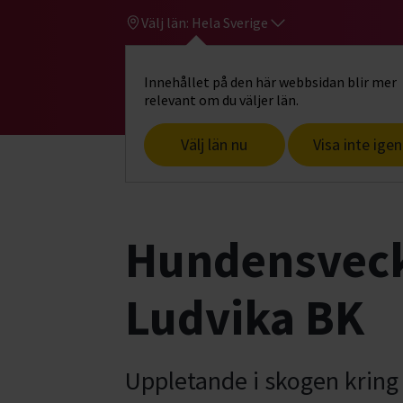
Välj län:
Hela Sverige
Innehållet på den här webbsidan blir mer
Hi
Gå till studiefrämjandets startsid
relevant om du väljer län.
Välj län nu
Visa inte igen
Start
Hitta intresse
Hund & husdjur
Hundensveck
Ludvika BK
Uppletande i skogen kring