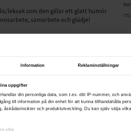
Räf
is/leksak som den gillar ett glatt humör
771
v nosarbete, samarbete och glädje!
Information
Reklaminställningar
ina uppgifter
handlar din personliga data, som t.ex. ditt IP-nummer, och anv
illgång till information på din enhet för att kunna tillhandahålla pe
, åskådarinsikter och produktutveckling. Du kan själv välja vilk
ersson
n vilja: