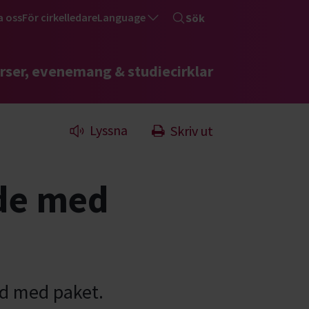
a oss
För cirkelledare
Language
Sök
rser, evenemang & studiecirklar
Lyssna
Skriv ut
de med
ld med paket.