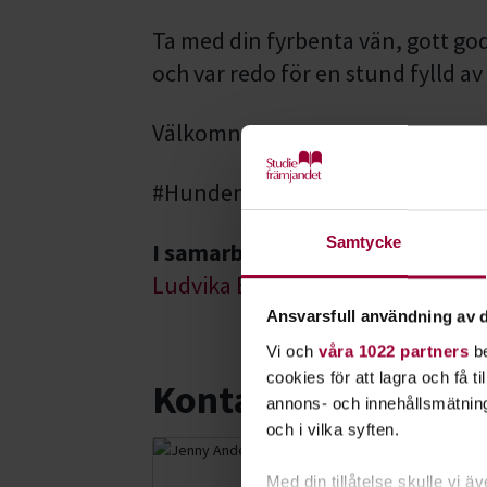
Ta med din fyrbenta vän, gott god
och var redo för en stund fylld a
Välkomna!
#Hundensvecka #LudvikaBK
Samtycke
I samarbete med
Ludvika Brukshundklubb
Ansvarsfull användning av d
Vi och
våra 1022 partners
be
cookies för att lagra och få t
Kontakt
annons- och innehållsmätning
och i vilka syften.
Jenny And
Med din tillåtelse skulle vi äve