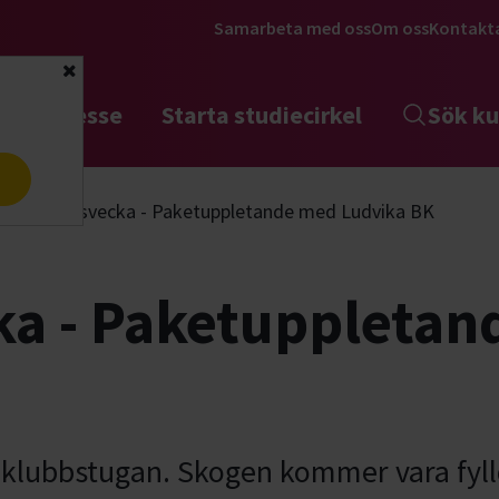
Samarbeta med oss
Om oss
Kontakt
Stäng
tta intresse
Starta studiecirkel
Sök ku
a
Hundensvecka - Paketuppletande med Ludvika BK
a - Paketuppletan
 klubbstugan. Skogen kommer vara fyl