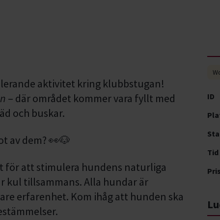
W
lerande aktivitet kring klubbstugan!
en
– där området kommer vara fyllt med
ID
äd och buskar.
Pla
Sta
ot av dem? 👀🐶
Tid
t för att stimulera hundens naturliga
Pri
r kul tillsammans. Alla hundar är
igare erfarenhet. Kom ihåg att hunden ska
Lu
bestämmelser.