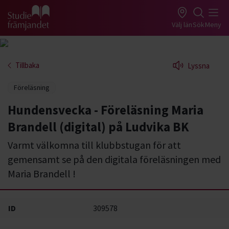
Gå till studiefrämjandets startsida
Välj län
Sök
Meny
Tillbaka
Lyssna
Föreläsning
Hundensvecka - Föreläsning Maria
Brandell (digital) på Ludvika BK
Varmt välkomna till klubbstugan för att
gemensamt se på den digitala föreläsningen med
Maria Brandell !
ID
309578