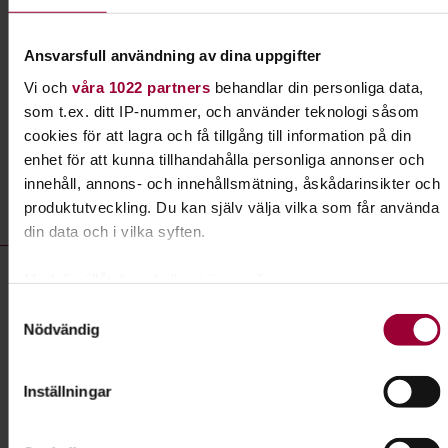
Grattis! Det finns massor av roliga saker du kan
lära dig tillsammans med andra djurägare.
Ansvarsfull användning av dina uppgifter
Läs mer om ämnet
Vi och
våra 1022 partners
behandlar din personliga data,
som t.ex. ditt IP-nummer, och använder teknologi såsom
cookies för att lagra och få tillgång till information på din
enhet för att kunna tillhandahålla personliga annonser och
Liknande kurser inom
Hund &
innehåll, annons- och innehållsmätning, åskådarinsikter och
husdjur
i Dalarnas län
produktutveckling. Du kan själv välja vilka som får använda
din data och i vilka syften.
Hund & husdjur- kurser, studiecirklar & evenemang (56 rader)
Studiecirkel/kurs:
Välkommen till Borlänge BK för barn
Med din tillåtelse skulle vi även vilja:
och ungdomsläger!
Samla in information om din geografiska plats som
Samtyckesval
Nödvändig
kan ha en noggrannhet på upp till flera meter
Plats
Borlänge
Identifiera din enhet genom att aktivt skanna den för
Datum
2026-08-08
specifika kännetecken (fingeravtryck)
Inställningar
Ta reda på mer om hur dina personliga uppgifter behandlas
Dag
lördag 09:00 - 16:00
och ställ in dina preferenser i
detaljsektionen
. Du kan
Antal tillfällen
2