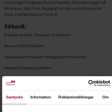
i korsningen Frejgatan/Norrtullsgatan. Danssalen ligger på
Källarplan. Hiss finns. Möjlighet att byta om på toaletter
finns, omklädningsrum finns ej.
Sökord:
Brasiliansk Dans, Danskurs, Stockholm
#kurserht26Stockholm
#dansstudiefrämjandet #brygghusetstockholm
#dansochrörelsestockholm
Kursledare
Gilmar Dos Santos Ferreira
Samtycke
Information
Reklaminställningar
Om
Kontakt