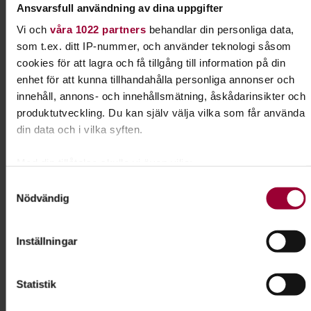
Ansvarsfull användning av dina uppgifter
Lovisa Wallerström
Vi och
våra 1022 partners
behandlar din personliga data,
som t.ex. ditt IP-nummer, och använder teknologi såsom
Folkbildningsutvecklare
cookies för att lagra och få tillgång till information på din
Skicka e-post
enhet för att kunna tillhandahålla personliga annonser och
innehåll, annons- och innehållsmätning, åskådarinsikter och
produktutveckling. Du kan själv välja vilka som får använda
din data och i vilka syften.
Dela:
Facebook
LinkedIn
E-mail
Med din tillåtelse skulle vi även vilja:
Samla in information om din geografiska plats som
Samtyckesval
Dans & rörelse
Nödvändig
kan ha en noggrannhet på upp till flera meter
Identifiera din enhet genom att aktivt skanna den för
Hitta dansstilen som passar just dig. Vi har ett
specifika kännetecken (fingeravtryck)
Inställningar
brett utbud av danskurser runt om i landet - både
Ta reda på mer om hur dina personliga uppgifter behandlas
för nybörjare och för mer erfarna dansare.
och ställ in dina preferenser i
detaljsektionen
. Du kan
Statistik
ändra eller dra tillbaka ditt samtycke när som helst från
cookie-förklaringen.
Läs mer om ämnet