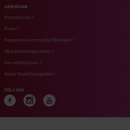
GENVÄGAR
Kontakta oss
Press
Rapportera om missförhållanden
Våra anmälningsvillkor
Om webbplatsen
About Studiefrämjandet
FÖLJ OSS
Följ oss på facebook
Följ oss på instagra
Följ oss på yout