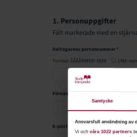
1. Personuppgifter
Fält markerade med en stjärna (
Deltagarens personnummer *
Format: ÅÅÅÅMMDD-XXXX
LMA-nu
Förnamn *
Samtycke
Ansvarsfull användning av d
E-postadress *
Vi och
våra 1022 partners
be