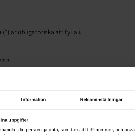
*) är obligatoriska att fylla i.
mmer
Efternamn *
Information
Reklaminställningar
ina uppgifter
handlar din personliga data, som t.ex. ditt IP-nummer, och anv