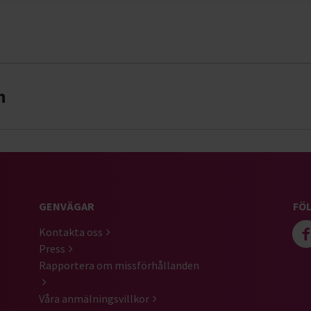
n
GENVÄGAR
FÖL
Kontakta oss
Press
Rapportera om missförhållanden
Våra anmälningsvillkor