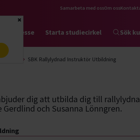
Samarbeta med oss
Om oss
Kontakt
Stäng
tta intresse
Starta studiecirkel
Sök ku
a
Lydnad
SBK Rallylydnad Instruktör Utbildning
juder dig att utbilda dig till rallylydna
ie Gerdlind och Susanna Lönngren.
ildning