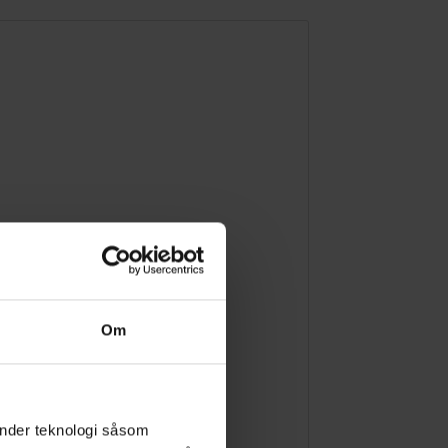
Om
änder teknologi såsom