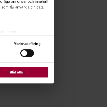
rsonliga annonser och innehåll,
a som får använda din data
lera meter
ryck)
Marknadsföring
ljsektionen
. Du kan ändra
ats. Vissa kakor är
Tillåt alla