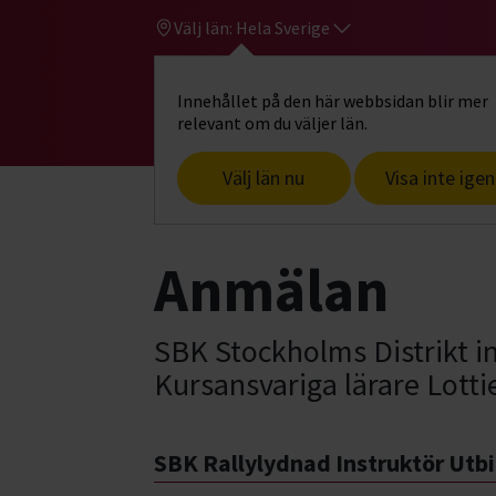
Välj län:
Hela Sverige
Innehållet på den här webbsidan blir mer
Hi
Gå till studiefrämjandets startsid
relevant om du väljer län.
Välj län nu
Visa inte igen
Start
Hitta intresse
Hund & husdjur
Anmälan
SBK Stockholms Distrikt inb
Kursansvariga lärare Lott
SBK Rallylydnad Instruktör Utb