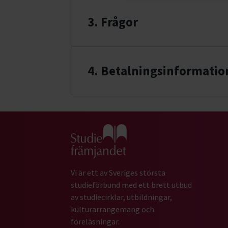
3. Frågor
4
. Betalningsinformatio
Gå till studiefrämjandets startsida
Vi är ett av Sveriges största
studieförbund med ett brett utbud
av studiecirklar, utbildningar,
kulturarrangemang och
föreläsningar.