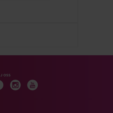
J OSS
Följ oss på facebook
Följ oss på instagram
Följ oss på youtub