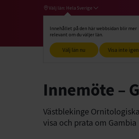
Välj län:
Hela Sverige
Innehållet på den här webbsidan blir mer
Hi
Gå till studiefrämjandets startsid
relevant om du väljer län.
Välj län nu
Visa inte igen
Start
Hitta intresse
Djur & natur
F
Innemöte – G
Västblekinge Ornitologis
visa och prata om Gambia i