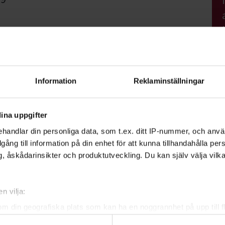
ing
Information
Reklaminställningar
ina uppgifter
handlar din personliga data, som t.ex. ditt IP-nummer, och anv
illgång till information på din enhet för att kunna tillhandahålla pe
rlsson
, åskådarinsikter och produktutveckling. Du kan själv välja vilk
tvecklare Djur-Natur-Miljö/ Profilområdesansvarig
n vilja:
Visa mer
om din geografiska plats som kan ha en noggrannhet på upp till f
genom att aktivt skanna den för specifika kännetecken (fingeravt