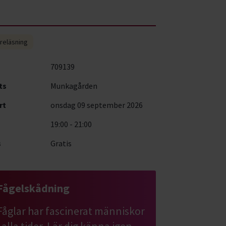
reläsning
709139
ts
Munkagården
rt
onsdag 09 september 2026
19:00 - 21:00
s
Gratis
Fågelskådning
Fåglar har fascinerat människor
i alla tider. Lär dig känna igen