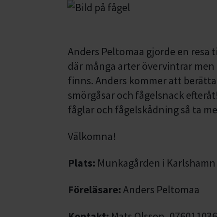
Anders Peltomaa gjorde en resa ti
där många arter övervintrar men
finns. Anders kommer att berätt
smörgåsar och fågelsnack efteråt
fåglar och fågelskådning så ta m
Välkomna!
Plats:
Munkagården i Karlshamn k
Föreläsare:
Anders Peltomaa
Kontakt:
Mats Olsson, 07601103