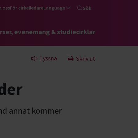
a oss
För cirkelledare
Language
Sök
rser, evenemang & studiecirklar
Lyssna
Skriv ut
der
land annat kommer