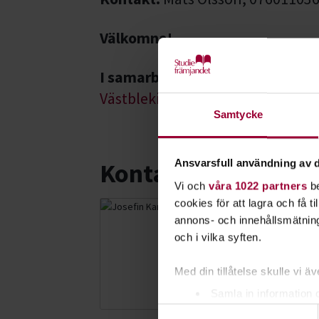
Välkomna!
I samarbete med
Västblekinge Ornitologiska fören
Samtycke
Ansvarsfull användning av d
Kontakt
Vi och
våra 1022 partners
be
cookies för att lagra och få t
Josefin Ka
annons- och innehållsmätning
Folkbildningsu
och i vilka syften.
Natur
Med din tillåtelse skulle vi äve
Skicka e-post
073-071 46 90
Samla in information 
Samtyckesval
Identifiera din enhet 