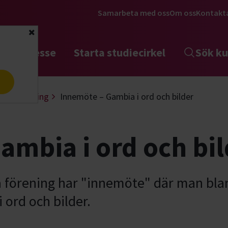
Samarbeta med oss
Om oss
Kontakt
Stäng
tta intresse
Starta studiecirkel
Sök ku
a
ågelskådning
Innemöte – Gambia i ord och bilder
ambia i ord och bil
ka förening har "innemöte" där man b
 ord och bilder.