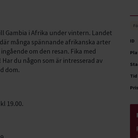
Fö
ll Gambia i Afrika under vintern. Landet
 där många spännande afrikanska arter
ID
a ingående om den resan. Fika med
Pla
! Har du någon som är intresserad av
Sta
ed dom.
Tid
Pri
l 19.00.
69