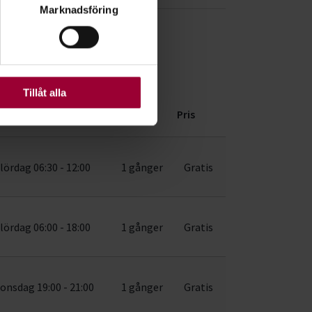
Marknadsföring
ljsektionen
. Du kan ändra
län
ats. Vissa kakor är
Tillåt alla
ag/tid
Antal
Pris
lördag 06:30 - 12:00
1 gånger
Gratis
lördag 06:00 - 18:00
1 gånger
Gratis
onsdag 19:00 - 21:00
1 gånger
Gratis