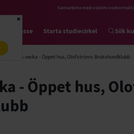
Samarbeta med oss
Om oss
Kontakt
Stäng
tta intresse
Starta studiecirkel
Sök ku
a
Hundens vecka - Öppet hus, Olofströms Brukshundklubb
a - Öppet hus, Ol
lubb