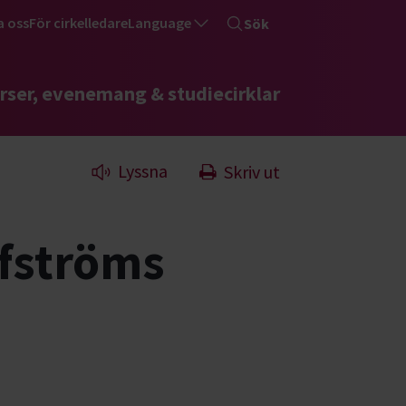
a oss
För cirkelledare
Language
Sök
rser, evenemang & studiecirklar
Lyssna
Skriv ut
ofströms