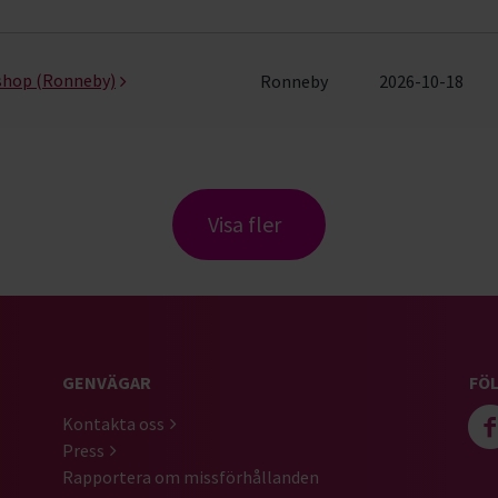
kshop (Ronneby)
Ronneby
2026-10-18
Visa fler
GENVÄGAR
FÖL
Kontakta oss
Press
Rapportera om missförhållanden