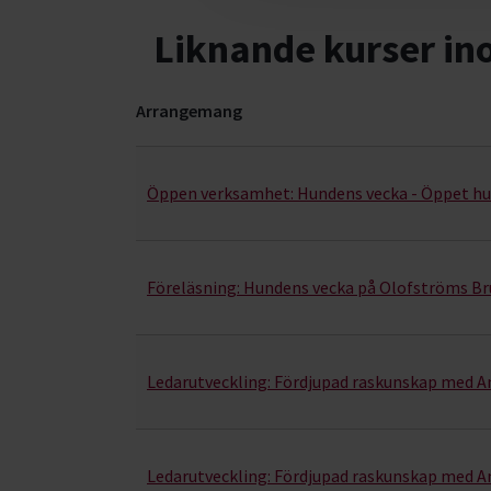
Liknande kurser i
Arrangemang
Hund & husdjur- kurser, studiecirklar & evenema
Öppen verksamhet:
Hundens vecka - Öppet h
Föreläsning:
Hundens vecka på Olofströms B
Ledarutveckling:
Fördjupad raskunskap med An
Ledarutveckling:
Fördjupad raskunskap med An