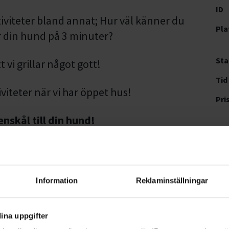
ID
iviteter bland annat; Hur väl känner du
Pla
 din hund på 3 minuter?
Sta
vi grillar något gott!
Tid
iviteter när vi har öppet hus!
Pri
nskål till din hund!
Ol
na Karlsson,
kristinakarlsson81@mail.com
Ors
293
Information
Reklaminställningar
Vis
ina uppgifter