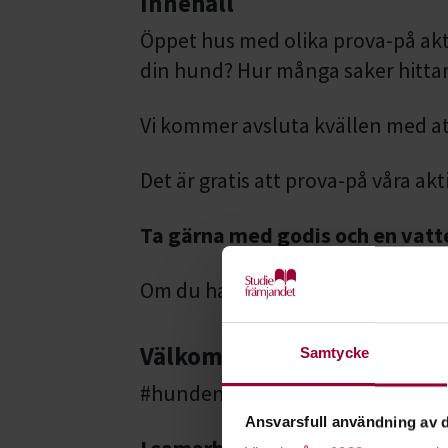
Innehåll
Öppet hus med olika prova-på akt
din hund? Hur många saker hittar
Vi kommer avsluta kvällen med att 
Det är gratis att prova-på våra akt
Ta gärna med godis och en vatte
Om du har frågor kontakta Kristi
Välkommen!
Samtycke
#hundensvecka
Ansvarsfull användning av d
I samarbete med