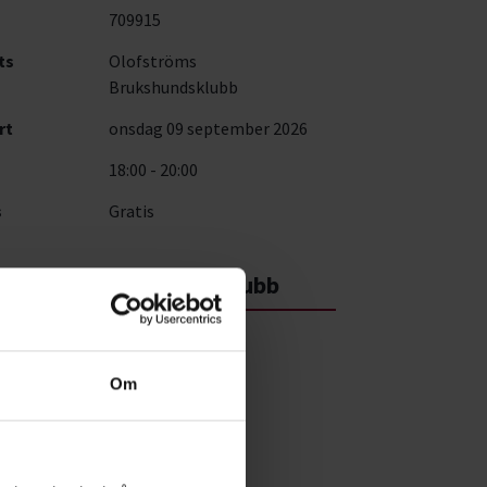
709915
ts
Olofströms
Brukshundsklubb
rt
onsdag 09 september 2026
18:00 - 20:00
s
Gratis
ofströms Brukshundsklubb
jövägen 138-12
 92 Jämshög
Om
a på karta