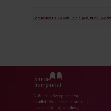
Föreläsning:
HLR och 1:a hjälpen, hund - wor
Gå till studiefrämjandets startsida
Vi är ett av Sveriges största
studieförbund med ett brett utbud
av studiecirklar, utbildningar,