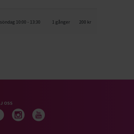
söndag 10:00 - 13:30
1 gånger
200 kr
J OSS
Följ oss på facebook
Följ oss på instagram
Följ oss på youtub