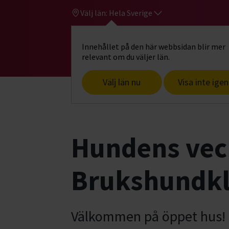
Välj län:
Hela Sverige
Innehållet på den här webbsidan blir mer
Hi
Gå till studiefrämjandets startsid
relevant om du väljer län.
Välj län nu
Visa inte igen
Start
Hitta intresse
Hund & husdjur
Hundens veck
Brukshundk
Välkommen på öppet hus!