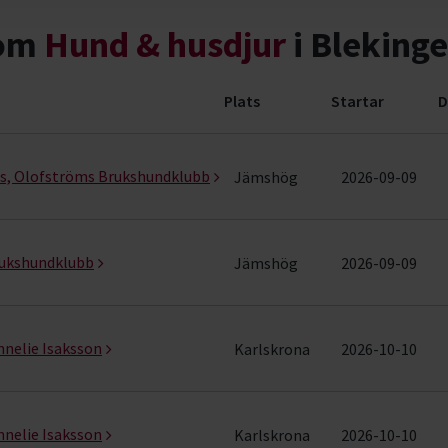
nom
Hund & husdjur
i Blekinge
Plats
Startar
D
ng (21 rader)
us, Olofströms Brukshundklubb
Jämshög
2026-09-09
rukshundklubb
Jämshög
2026-09-09
nelie Isaksson
Karlskrona
2026-10-10
nelie Isaksson
Karlskrona
2026-10-10