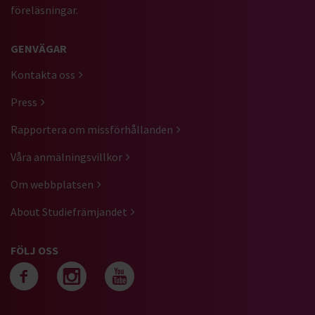
föreläsningar.
GENVÄGAR
Kontakta oss
Press
Rapportera om missförhållanden
Våra anmälningsvillkor
Om webbplatsen
About Studiefrämjandet
FÖLJ OSS
Följ oss på facebook
Följ oss på instagra
Följ oss på yout