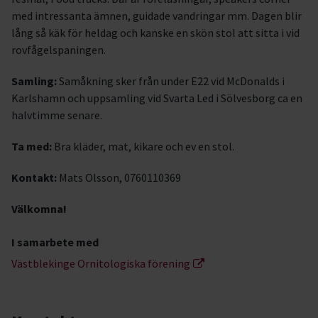
med intressanta ämnen, guidade vandringar mm. Dagen blir
lång så käk för heldag och kanske en skön stol att sitta i vid
rovfågelspaningen.
Samling:
Samåkning sker från under E22 vid McDonalds i
Karlshamn och uppsamling vid Svarta Led i Sölvesborg ca en
halvtimme senare.
Ta med:
Bra kläder, mat, kikare och ev en stol.
Kontakt:
Mats Olsson, 0760110369
Välkomna!
I samarbete med
Västblekinge Ornitologiska förening