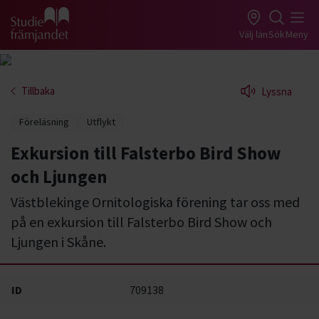
Gå till studiefrämjandets startsida
Välj län
Sök
Meny
Tillbaka
Lyssna
Föreläsning
Utflykt
Exkursion till Falsterbo Bird Show
och Ljungen
Västblekinge Ornitologiska förening tar oss med
på en exkursion till Falsterbo Bird Show och
Ljungen i Skåne.
ID
709138