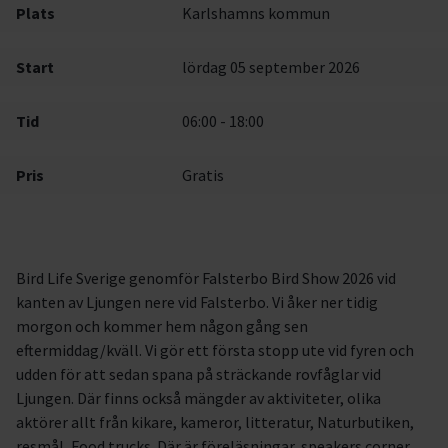
Plats
Karlshamns kommun
Start
lördag 05 september 2026
Tid
06:00 - 18:00
Pris
Gratis
Bird Life Sverige genomför Falsterbo Bird Show 2026 vid
kanten av Ljungen nere vid Falsterbo. Vi åker ner tidig
morgon och kommer hem någon gång sen
eftermiddag/kväll. Vi gör ett första stopp ute vid fyren och
udden för att sedan spana på sträckande rovfåglar vid
Ljungen. Där finns också mängder av aktiviteter, olika
aktörer allt från kikare, kameror, litteratur, Naturbutiken,
resmål, Food trucks. Där är föreläsningar, speakers corner