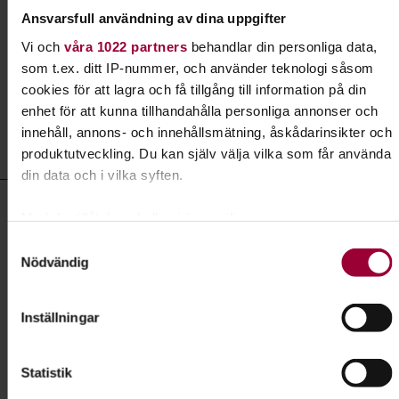
Ansvarsfull användning av dina uppgifter
Läs mer om ämnet
Vi och
våra 1022 partners
behandlar din personliga data,
som t.ex. ditt IP-nummer, och använder teknologi såsom
cookies för att lagra och få tillgång till information på din
Liknande kurser inom
Fågelskådning
enhet för att kunna tillhandahålla personliga annonser och
innehåll, annons- och innehållsmätning, åskådarinsikter och
i Blekinge län
produktutveckling. Du kan själv välja vilka som får använda
din data och i vilka syften.
Fågelskådning- kurser, studiecirklar & evenemang (8 rader)
Föreläsning:
Fågelskådning - Vadarmorgon vid Äspet
Med din tillåtelse skulle vi även vilja:
Plats
Karlshamn
Samla in information om din geografiska plats som
Samtyckesval
Nödvändig
kan ha en noggrannhet på upp till flera meter
Datum
2026-08-08
Identifiera din enhet genom att aktivt skanna den för
Dag
lördag 06:30 - 12:00
specifika kännetecken (fingeravtryck)
Inställningar
Ta reda på mer om hur dina personliga uppgifter behandlas
Antal tillfällen
0
och ställ in dina preferenser i
detaljsektionen
. Du kan
Pris
Gratis
Statistik
ändra eller dra tillbaka ditt samtycke när som helst från
cookie-förklaringen.