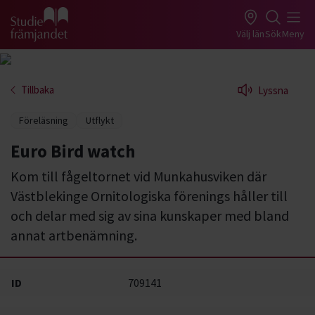
Gå till studiefrämjandets startsida
Välj län
Sök
Meny
Tillbaka
Lyssna
Föreläsning
Utflykt
Euro Bird watch
Kom till fågeltornet vid Munkahusviken där
Västblekinge Ornitologiska förenings håller till
och delar med sig av sina kunskaper med bland
annat artbenämning.
ID
709141