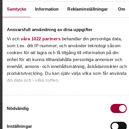
Fågelskådning
Samtycke
Information
Reklaminställningar
Om
Fåglar har fascinerat människor i alla tider. Lär dig
känna igen arter och få kunskap om hur de låter,
Ansvarsfull användning av dina uppgifter
flyger och beter sig. Du får också kunskap om
Vi och
våra 1022 partners
behandlar din personliga data,
fågelskydd.
som t.ex. ditt IP-nummer, och använder teknologi såsom
cookies för att lagra och få tillgång till information på din
Läs mer om ämnet
enhet för att kunna tillhandahålla personliga annonser och
innehåll, annons- och innehållsmätning, åskådarinsikter och
produktutveckling. Du kan själv välja vilka som får använda
din data och i vilka syften.
Liknande kurser inom
Fågelskådning
i Blekinge län
Med din tillåtelse skulle vi även vilja:
Samla in information om din geografiska plats som
Samtyckesval
Fågelskådning- kurser, studiecirklar & evenemang (8 rader)
Nödvändig
kan ha en noggrannhet på upp till flera meter
Föreläsning:
Fågelskådning - Vadarmorgon vid Äspet
Identifiera din enhet genom att aktivt skanna den för
specifika kännetecken (fingeravtryck)
Plats
Karlshamn
Inställningar