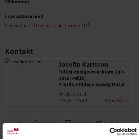
Välkomna!
I samarbete med
Västblekinge Ornitologiska förening
Kontakt
Josefin Karlsson
Folkbildningsutvecklare Djur-
Natur-Miljö/
Profilområdesansvarig Natur
Skicka e-post
073-071 46 90
Visa mer
Dela:
Facebook
LinkedIn
E-mail