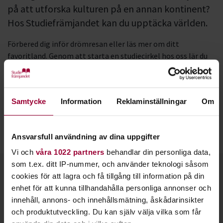
på att utforska kulturen på en annan kontinent?
Hos Studiefrämjandet kan du upptäcka världen.
Förbered dig inför drömresan eller läs mer om ditt
favoritland. Genom att starta en studiecirkel hos oss lär du
dig, tillsammans med andra, mer om andra länders kultur
och historia.
Det är inte alltid nödvändigt att resa för att upptäcka nya
Samtycke
Information
Reklaminställningar
Om
länder. Men om du ska tillbringa tid i ett annat land kan det
vara roligt och nyttigt att lära sig mer om det landet innan
Ansvarsfull användning av dina uppgifter
du reser.
Vi och
våra 1022 partners
behandlar din personliga data,
som t.ex. ditt IP-nummer, och använder teknologi såsom
Kontakt
cookies för att lagra och få tillgång till information på din
enhet för att kunna tillhandahålla personliga annonser och
innehåll, annons- och innehållsmätning, åskådarinsikter
och produktutveckling. Du kan själv välja vilka som får