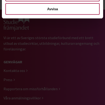
Dela:
Facebook
LinkedIn
E-mail
Avvisa
Gå till studiefrämjandets startsida
Vi är ett av Sveriges största studieförbund med ett brett
utbud av studiecirklar, utbildningar, kulturarrangemang och
föreläsningar.
GENVÄGAR
Kontakta oss
Press
Rapportera om missförhållanden
Våra anmälningsvillkor