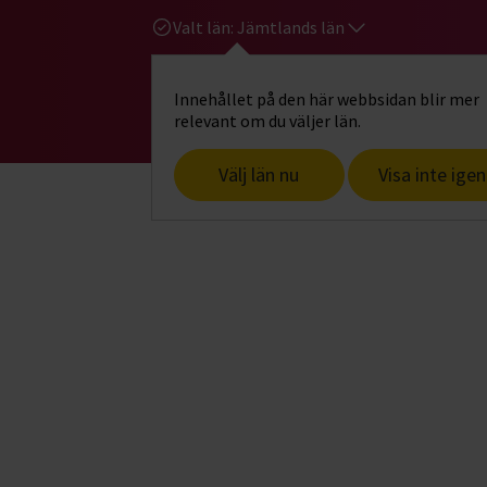
Valt län:
Jämtlands län
Innehållet på den här webbsidan blir mer
Hi
Gå till studiefrämjandets startsid
relevant om du väljer län.
Välj län nu
Visa inte igen