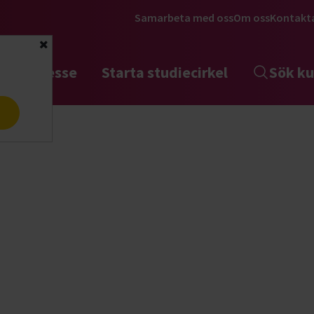
Samarbeta med oss
Om oss
Kontakt
Stäng
tta intresse
Starta studiecirkel
Sök ku
a