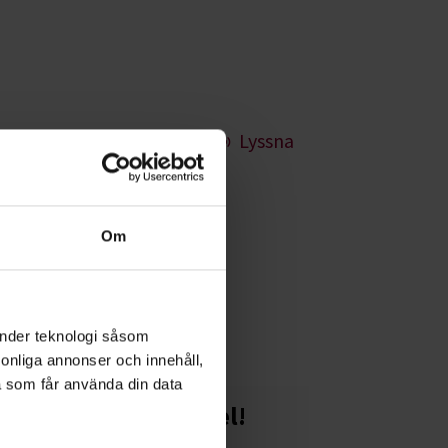
Lyssna
Om
 med smart teknik
änder teknologi såsom
rsonliga annonser och innehåll,
a som får använda din data
Starta en studiecirkel!