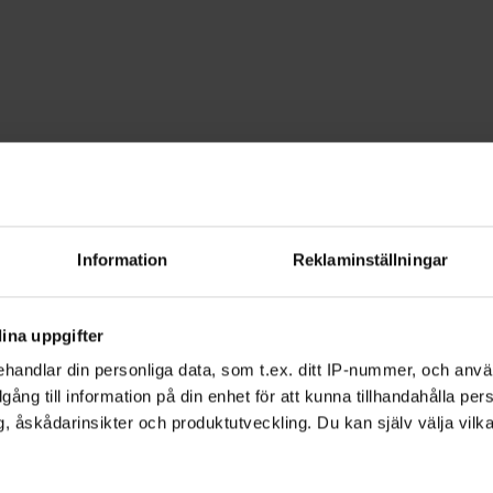
urmålning
 - Jämtland
Information
Reklaminställningar
tiv hobby. Lär dig att måla spelfigurer
ina uppgifter
handlar din personliga data, som t.ex. ditt IP-nummer, och anv
illgång till information på din enhet för att kunna tillhandahålla pe
, åskådarinsikter och produktutveckling. Du kan själv välja vilk
ing
provar du olika tekniker som förenklar
antasin flöda och bejaka idéerna som