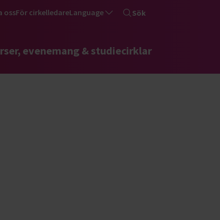
a oss
För cirkelledare
Language
Sök
rser, evenemang & studiecirklar