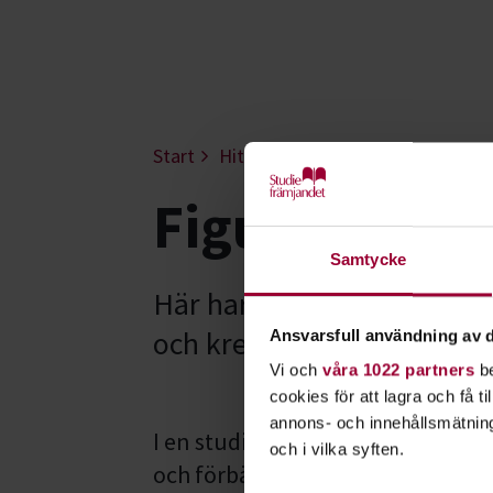
Start
Hitta intresse
Spelkultur
Fig
Figurmålning
Samtycke
Här har du en riktigt krea
och kreativ fantasi.
Ansvarsfull användning av d
Vi och
våra 1022 partners
be
cookies för att lagra och få t
annons- och innehållsmätning
I en studiecirkel inom
figurmåln
och i vilka syften.
och förbättrar din målning. Låt f