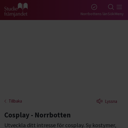
Gå till studiefrämjandets startsida
Norrbottens län
Sök
Meny
Tillbaka
Lyssna
Cosplay - Norrbotten
Utveckla ditt intresse för cosplay. Sy kostymer,