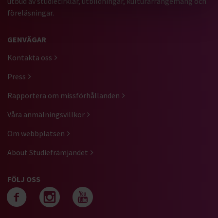
utbud av studiecirklar, utbildningar, kulturarrangemang och
föreläsningar.
GENVÄGAR
Kontakta oss
Press
Rapportera om missförhållanden
Våra anmälningsvillkor
Om webbplatsen
About Studiefrämjandet
FÖLJ OSS
Följ oss på facebook
Följ oss på instagra
Följ oss på yout