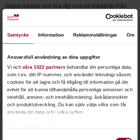
skapa masker och klä dig som en karaktär från
ett spel eller en animerad serie.
Cosplay är en förkortning av engelskans
Costume Play
och
går ut på att försöka efterlikna en karaktär från ett spel, en
Samtycke
Information
Reklaminställningar
Om
anime- eller mangaserie, eller något annat sammanhang.
Fokus ligger oftast på kläder, accessoarer och rekvisita, men
Ansvarsfull användning av dina uppgifter
även på skådespel och framträdanden. Dräkten ska helst vara
Vi och
våra 1022 partners
behandlar din personliga data,
egensydd och ju mer lik originalet den är, desto bättre.
som t.ex. ditt IP-nummer, och använder teknologi såsom
cookies för att lagra och få tillgång till information på din
Cosplay förekommer främst på konvent och ibland också i
enhet för att kunna tillhandahålla personliga annonser och
tävlingsform.
innehåll, annons- och innehållsmätning, åskådarinsikter
och produktutveckling. Du kan själv välja vilka som får
använda din data och i vilka syften.
Med din tillåtelse skulle vi även vilja:
Samla in information om din geografiska plats
Samtyckesval
Alla kan cosplaya