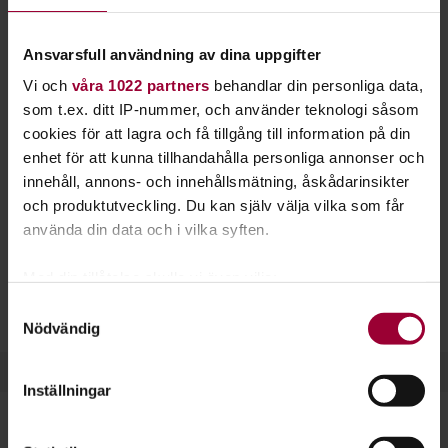
problemlösning och strategier. Öva upp dina
förmågor och hitta ditt favoritspel.
Ansvarsfull användning av dina uppgifter
Vi och
våra 1022 partners
behandlar din personliga data,
Det finns en uppsjö av olika brädspel och minst lika många
som t.ex. ditt IP-nummer, och använder teknologi såsom
strategier och tekniker att bemästra spelen på. Genom att
cookies för att lagra och få tillgång till information på din
prova dig fram och diskutera med andra blir du bättre och
enhet för att kunna tillhandahålla personliga annonser och
bättre. Kanske hittar du ditt absoluta favoritspel?
innehåll, annons- och innehållsmätning, åskådarinsikter
Det är roligt att spela spel. Det är också ett sätt att lära sig
och produktutveckling. Du kan själv välja vilka som får
nya saker.
Problemlösning
och
beräkningar
ingår ofta i
använda din data och i vilka syften.
avancerade brädspel.
Med din tillåtelse skulle vi även vilja:
Studiefrämjandet samarbetar med
Sverok
när det gäller
Samla in information om din geografiska plats
Samtyckesval
studiecirklar i spelkultur.
Nödvändig
som kan ha en noggrannhet på upp till flera meter
Identifiera din enhet genom att aktivt skanna den
för specifika kännetecken (fingeravtryck)
Inställningar
Ta reda på mer om hur dina personliga uppgifter
behandlas och ställ in dina preferenser i
detaljsektionen
.