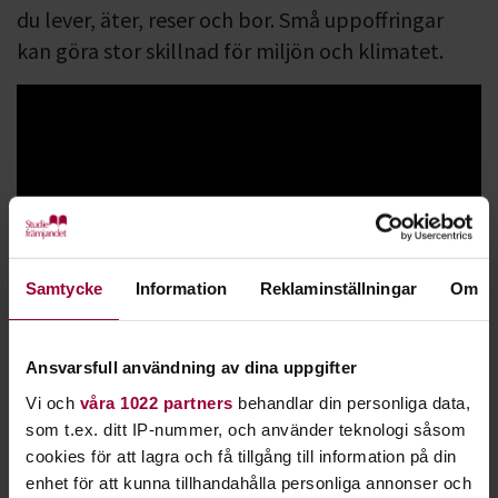
du lever, äter, reser och bor. Små uppoffringar
kan göra stor skillnad för miljön och klimatet.
Samtycke
Information
Reklaminställningar
Om
Lär dig vad
hållbar utveckling
betyder och hur du ställer om
till en sådan. En hållbar livsstil kan innefatta mat, boende,
transport och inköp. Är du beredd att förändra dina vanor?
Ansvarsfull användning av dina uppgifter
Hjälp oss att sprida kunskap om klimathotet och andra
Vi och
våra 1022 partners
behandlar din personliga data,
miljöfrågor. Tillsammans kan vi styra om inriktningen till
som t.ex. ditt IP-nummer, och använder teknologi såsom
det bättre.
cookies för att lagra och få tillgång till information på din
enhet för att kunna tillhandahålla personliga annonser och