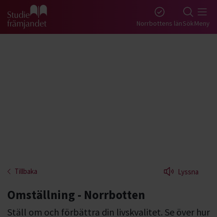
Gå till studiefrämjandets startsida
Norrbottens län
Sök
Meny
Tillbaka
Lyssna
Omställning - Norrbotten
Ställ om och förbättra din livskvalitet. Se över hur