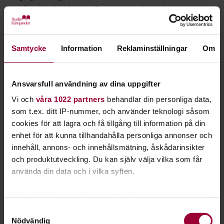
med organisationen Fatta anordnar vi
studiecirklar för att skapa en samtyckeskultur.
Varje år anmäls över 20 000 sexualbrott och mörkertalet är
Samtycke
Information
Reklaminställningar
Om
stort. Det måste bli ett stopp på det sexuella våldet och vi
måste börja tänka i nya banor. Låt oss skapa en
samtyckeskultur där allt utom ett ja är ett nej.
Ansvarsfull användning av dina uppgifter
Vi och
våra 1022 partners
behandlar din personliga data,
Genom projektet
Fatta samtycke
har Studiefrämjandet
som t.ex. ditt IP-nummer, och använder teknologi såsom
tillsammans med Fatta samtycke utvecklat ett
cookies för att lagra och få tillgång till information på din
studiematerial för att med folkbildningens kraft bygga och
enhet för att kunna tillhandahålla personliga annonser och
sprida en samtyckeskultur.
innehåll, annons- och innehållsmätning, åskådarinsikter
och produktutveckling. Du kan själv välja vilka som får
Studiematerialet hittar du på hemsidan Samtyckeskultur.
använda din data och i vilka syften.
Om Fatta
Med din tillåtelse skulle vi även vilja:
Fatta
är en ideell medlemsförening för alla, oavsett kön,
Samla in information om din geografiska plats
Samtyckesval
som vill engagera sig mot sexuellt våld och för samtycke i
Nödvändig
som kan ha en noggrannhet på upp till flera meter