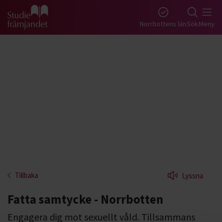
Gå till studiefrämjandets startsida
Norrbottens län
Sök
Meny
Tillbaka
Lyssna
Fatta samtycke - Norrbotten
Engagera dig mot sexuellt våld. Tillsammans